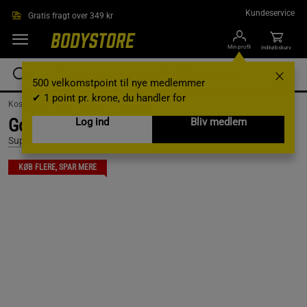
Gå direkte til hovedindholdet
Kundeservice
Gratis fragt over 349 kr
Min profil
Indkøbskurv
500 velkomstpoint til nye medlemmer
✔ 1 point pr. krone, du handler for
Kosttilskud /
Madvarer /
Slik og snacks
Gojibær 450 g
Log ind
Bliv medlem
Superfruit
KØB FLERE, SPAR MERE