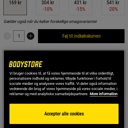
169 kr
304 kr
431 kr
541 kr
-10%
-15%
-20%
Gælder også når du køber forskellige smagsvarianter
Føj til indkøbskurven
Gratis fragt over 349 kr
Gratis retur
14 dages fortrydelsesret
SKU #A4911
| EAN
7350039930032
Vi bruger cookies til, at få vores hjemmeside til at virke ordentligt,
Gojibären kan ätas som de är, en handfull varje dag. De kan
personalisere indhold og reklamer, tilbyde funktioner i forhold til
sociale medier og analysere vores traffik. Vi deler også information
också tas som snacks, blandas i smoothies eller användas i
vedrørende din brug af vores hjemmeside på vores sociale medier, i
matlagning t ex i sallader.
reklamer og med analytiske samarbejdspartnere.
More information
Læs mere
Accepter alle cookies
Information
Anmeldelser
(6)
Næringsværdi og ingredienser