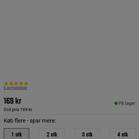
6 anmeldelser
169 kr
På lager
Ord.pris
169 kr
Køb flere - spar mere:
1
stk
2
stk
3
stk
4
stk