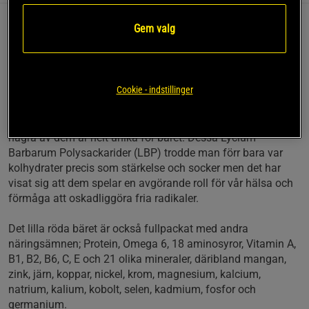
Gem valg
Gojibäret är extremt rikt på antioxidanter som skyddar
kroppen från fria radikaler. En av antioxidanterna är Vitamin
C. Gojibäret innehåller mer Vitamin C än apelsiner per
viktenhet och det innehåller även mer Betakaroten än
Cookie - indstillinger
morötter.
Gojibäret är också mycket rikt på polysackarider, varav
några av dem är helt unika för bäret. Dessa Lycium
Barbarum Polysackarider (LBP) trodde man förr bara var
kolhydrater precis som stärkelse och socker men det har
visat sig att dem spelar en avgörande roll för vår hälsa och
förmåga att oskadliggöra fria radikaler.
Det lilla röda bäret är också fullpackat med andra
näringsämnen; Protein, Omega 6, 18 aminosyror, Vitamin A,
B1, B2, B6, C, E och 21 olika mineraler, däribland mangan,
zink, järn, koppar, nickel, krom, magnesium, kalcium,
natrium, kalium, kobolt, selen, kadmium, fosfor och
germanium.