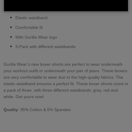
Elastic waistband
Comfortable fit
With Gorilla Wear logo
3-Pack with different waistbands
Gorilla Wear’s new boxer shorts are perfect to wear underneath
your workout outfit or underneath your pair of jeans. These boxers
are very comfortable to wear due to the high-quality fabrics. The
elastic waistband ensures a perfect fit. These boxer shorts come in
a pack of three, with three different waistbands; grey, red and
white.
Get yours now!
Quality
: 95% Cotton & 5% Spandex