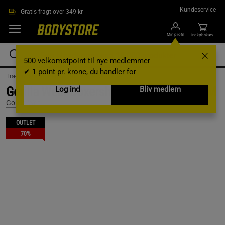
Gå direkte til hovedindholdet
Kundeservice
Gratis fragt over 349 kr
Min profil
Indkøbskurv
500 velkomstpoint til nye medlemmer
✔ 1 point pr. krone, du handler for
Træningstøj /
Træningstøj til mænd /
Undertøj
Gorilla Wear Boxershorts 3-pack, Black, M
Log ind
Bliv medlem
Gorilla Wear
OUTLET
70%