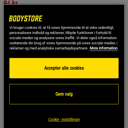
84 kr
Ikke på lager
279 kr
M
Ikke på lager
Vi bruger cookies til, at få vores hjemmeside til at virke ordentligt,
personalisere indhold og reklamer, tilbyde funktioner i forhold til
sociale medier og analysere vores traffik. Vi deler også information
vedrørende din brug af vores hjemmeside på vores sociale medier, i
Få notifikation via e-mail
reklamer og med analytiske samarbejdspartnere.
More information
Dette produkt er desværre ikke på lager. Få besked når
Accepter alle cookies
!
det kommer på lager igen.
SKU #991799000R | EAN
8719128727530
Gem valg
Gorilla Wear Boxershorts 3-Pack
Læs mere
Cookie - indstillinger
Information
Anmeldelser
(9)