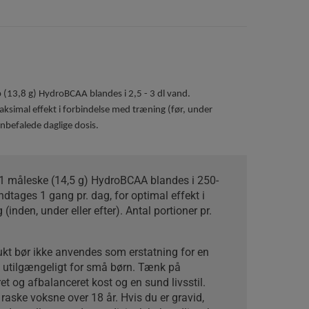
 (13,8 g) HydroBCAA blandes i 2,5 - 3 dl vand.
ksimal effekt i forbindelse med træning (før, under
anbefalede daglige dosis.
1 måleske (14,5 g) HydroBCAA blandes i 250-
ndtages 1 gang pr. dag, for optimal effekt i
inden, under eller efter). Antal portioner pr.
kt bør ikke anvendes som erstatning for en
s utilgængeligt for små børn. Tænk på
ret og afbalanceret kost og en sund livsstil.
 raske voksne over 18 år. Hvis du er gravid,