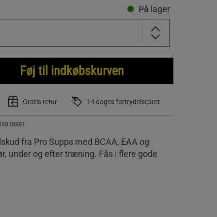
På lager
Føj til indkøbskurven
Gratis retur
14 dages fortrydelsesret
34818881
ilskud fra Pro Supps med BCAA, EAA og
r, under og efter træning. Fås i flere gode