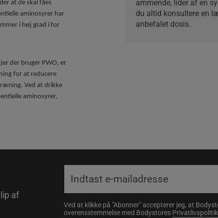
ammende, lider af en sy
yder at de skal fåes
du altid konsultere en l
entielle aminosyrer har
anbefalet dosis.
ommer i høj grad i for
 jer der bruger PWO, er
ning for at reducere
ræning. Ved at drikke
ntielle aminosyrer,
lip af
Ved at klikke på "Abonner" accepterer jeg, at Body
overensstemmelse med Bodystores
Privatlivspolitik