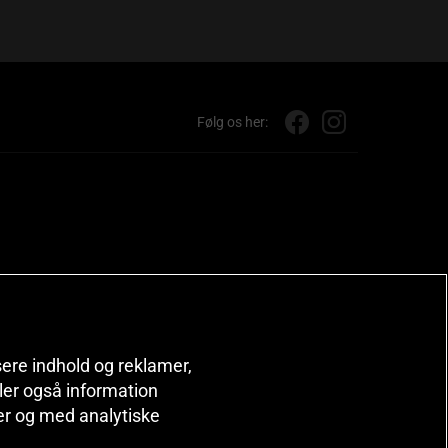
Følg os her:
isere indhold og reklamer,
deler også information
er og med analytiske