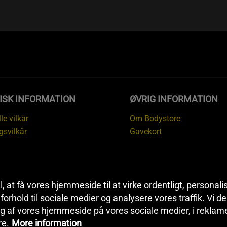
ISK INFORMATION
ØVRIG INFORMATION
le vilkår
Om Bodystore
gsvilkår
Gavekort
skyttelsesinformation
Affiliate
svilkår kundeklub
Personlig træner
ngsinformation
Rabatkoder
anti
Sitemap
il, at få vores hjemmeside til at virke ordentligt, personal
i forhold til sociale medier og analysere vores traffik. Vi 
tion om fortrydelsesret og
Black Friday
g af vores hjemmeside på vores sociale medier, i reklam
ationer
Artikler & Øvelser
re.
More information
ndstillinger