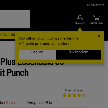
Kundeservice
Indkøbskurv
Min profil
b BS – 500 velkomstpoint
Nyheder
Varemærker
Gavekort
500 velkomstpoint til nye medlemmer
✔ 1 point pr. krone, du handler for
Log ind
Bliv medlem
A
lus Essentials 30
uit Punch
8 anmeldelser
 kr
(-20%)
Ord.pris
249 kr