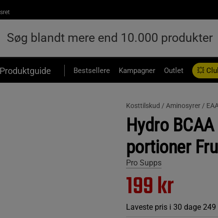
sret
Produktguide
Bestsellere
Kampagner
Outlet
💥 Clu
Kosttilskud /
Aminosyrer /
EA
Hydro BCAA P
portioner Fr
Pro Supps
199 kr
Laveste pris i 30 dage
249