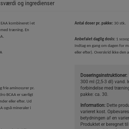
sværdi og ingredienser
EAA kombineret i et
Antal doser pr. pakke:
30 stk.
e med træning. En
AA.
Anbefalet daglig dosis:
1 scoop
Indtag en gang om dagen for ma
AA
eller efter). Overskrid ikke den 
Doseringsinstruktioner:
300 ml (2,5-3 dl) vand. I
forbindelse med træning (
 frie aminosyrer pr.
pakke: ca. 30.
ydro BCAA er særligt
der eller efter. Ud
Information:
Dette produ
A også mineraler i
varieret kost. Opbevare
betydningen af ​​en varie
Produktet er beregnet til