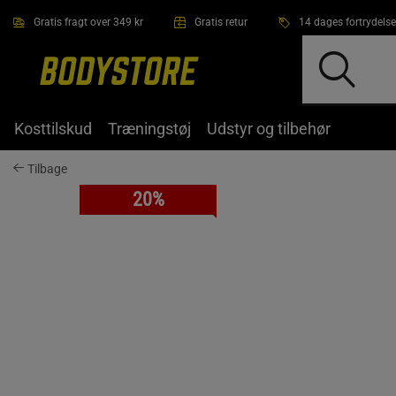
Gå direkte til hovedindholdet
Gratis fragt over 349 kr
Gratis retur
14 dages fortrydelse
Kosttilskud
Træningstøj
Udstyr og tilbehør
Tilbage
20%