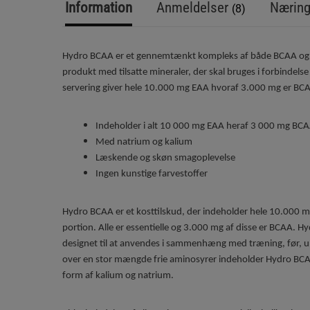
Information
Anmeldelser
Næring
(8)
Hydro BCAA er et gennemtænkt kompleks af både BCAA og 
produkt med tilsatte mineraler, der skal bruges i forbindels
servering giver hele 10.000 mg EAA hvoraf 3.000 mg er BC
Indeholder i alt 10 000 mg EAA heraf 3 000 mg BC
Med natrium og kalium
Læskende og skøn smagoplevelse
Ingen kunstige farvestoffer
Hydro BCAA er et kosttilskud, der indeholder hele 10.000 mg
portion. Alle er essentielle og 3.000 mg af disse er BCAA. H
designet til at anvendes i sammenhæng med træning, før, un
over en stor mængde frie aminosyrer indeholder Hydro BCA
form af kalium og natrium.