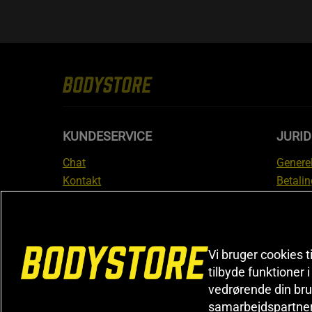
KUNDESERVICE
JURID
Chat
Generel
Kontakt
Betalin
Tjek din bestilling
Databe
Fortryd køb
Medlem
Reklamer
Leveri
FAQ
Prisgar
Vi bruger cookies t
tilbyde funktioner 
Informa
vedrørende din bru
reklam
samarbejdspartne
Cookiei