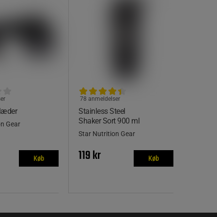
er
78 anmeldelser
læder
Stainless Steel
Shaker Sort 900 ml
on Gear
Star Nutrition Gear
119 kr
Køb
Køb