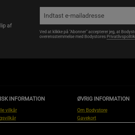
lip af
Ved at klikke på "Abonner" accepterer jeg, at Body
overensstemmelse med Bodystores
Privatlivspolitik
ISK INFORMATION
ØVRIG INFORMATION
le vilkår
Om Bodystore
gsvilkår
Gavekort
skyttelsesinformation
Affiliate
svilkår kundeklub
Personlig træner