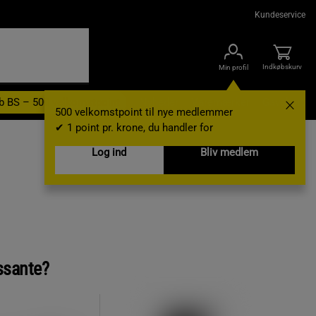
Kundeservice
Indkøbskurv
Min profil
b BS – 500 velkomstpoint
Nyheder
Varemærker
Gavekort
500 velkomstpoint til nye medlemmer
✔ 1 point pr. krone, du handler for
Log ind
Bliv medlem
ssante?