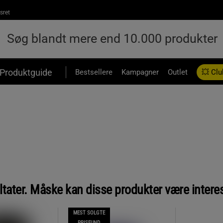
sret
Produktguide
Bestsellere
Kampagner
Outlet
💥 Clu
ltater. Måske kan disse produkter være intere
MEST SOLGTE
PRISFUND