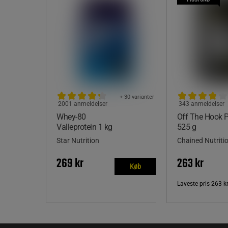
+ 30 varianter
2001 anmeldelser
343 anmeldelser
Whey-80
Off The Hook
Valleprotein 1 kg
525 g
Star Nutrition
Chained Nutriti
269 kr
263 kr
Køb
Laveste pris
263 k