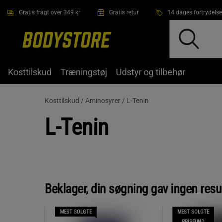
Gå direkte til hovedindholdet
Gratis fragt over 349 kr
Gratis retur
14 dages fortrydelse
Kosttilskud
Træningstøj
Udstyr og tilbehør
Kosttilskud /
Aminosyrer /
L-Tenin
L-Tenin
Beklager, din søgning gav ingen resu
MEST SOLGTE
MEST SOLGTE
PRISFUND