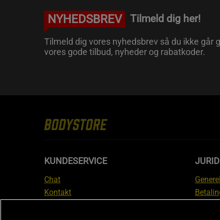
NYHEDSBREV
Tilmeld dig her!
Tilmeld dig vores nyhedsbrev så du ikke går g
vores gode tilbud, nyheder og rabatkoder.
KUNDESERVICE
JURID
Chat
Generel
Kontakt
Betalin
Tjek din bestilling
Databe
Fortryd køb
Medlem