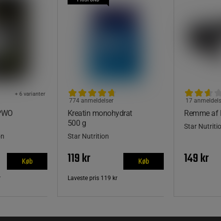
+ 6 varianter
774 anmeldelser
17 anmeldels
 PWO
Kreatin monohydrat
Remme af 
500 g
Star Nutriti
on
Star Nutrition
119 kr
149 kr
Køb
Køb
r
Laveste pris
119 kr