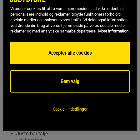
Vi bruger cookies til, at få vores hjemmeside til at virke ordentligt,
personalisere indhold og reklamer, tilbyde funktioner i forhold til
Dette produkt er desværre ikke på lager. Få besked når
!
det kommer på lager igen.
sociale medier og analysere vores traffik. Vi deler også information
vedrørende din brug af vores hjemmeside på vores sociale medier, i
reklamer og med analytiske samarbejdspartnere.
More information
SKU #91077800R | EAN
8721122841068
Holdbare og stilige shorts, der passer både til fitness og
Accepter alle cookies
hverdag.
Læs mere
Gem valg
Information
Anmeldelser
Disse shorts kombinerer funktionalitet med et sporty design,
Cookie - indstillinger
hvilket gør dem til et fremragende valg til træning.
Let og stretchy
Justerbar talje