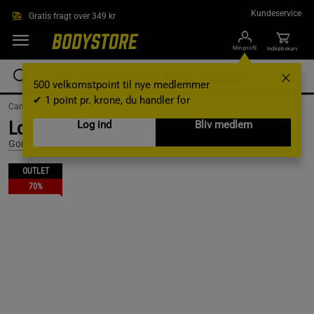
Gå direkte til hovedindholdet
Kundeservice
Gratis fragt over 349 kr
Min profil
Indkøbskurv
500 velkomstpoint til nye medlemmer
✔ 1 point pr. krone, du handler for
Campaigns /
Outlet /
Outlet Clothes /
Outlet med tøj til mænd
Lopez Shorts, Dark Grey Melange, L
Log ind
Bliv medlem
Gorilla Wear
OUTLET
70%