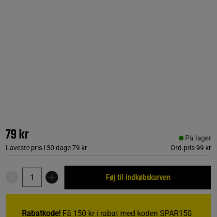
79 kr
På lager
Laveste pris i 30 dage
79 kr
Ord.pris
99 kr
Føj til indkøbskurven
Rabatkode!
Få 150 kr i rabat med koden SPAR150