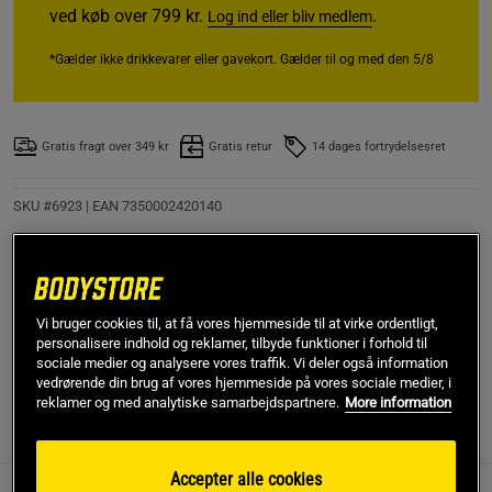
ved køb over 799 kr.
.
Log ind eller bliv medlem
*Gælder ikke drikkevarer eller gavekort. Gælder til og med den 5/8
Gratis fragt over 349 kr
Gratis retur
14 dages fortrydelsesret
SKU #6923
| EAN
7350002420140
Star Nutrition Magnesium er et kosttilskud, der giver dig en
nem måde at tilføre ekstra magnesium i din hverdag. Hver
kapsel indeholder 125 mg magnesium i forskellige former
for optimal optagelse i kroppen.
Vi bruger cookies til, at få vores hjemmeside til at virke ordentligt,
personalisere indhold og reklamer, tilbyde funktioner i forhold til
Læs mere
sociale medier og analysere vores traffik. Vi deler også information
vedrørende din brug af vores hjemmeside på vores sociale medier, i
reklamer og med analytiske samarbejdspartnere.
More information
Information
Anmeldelser
Næringsværdi og ingredienser
Accepter alle cookies