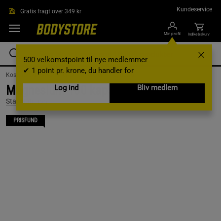
Gå direkte til hovedindholdet
Kundeservice
Gratis fragt over 349 kr
Min profil
Indkøbskurv
500 velkomstpoint til nye medlemmer
✔ 1 point pr. krone, du handler for
Kosttilskud /
Vitaminer og mineraler /
Magnesium
Magnesium 100 kapsler
Log ind
Bliv medlem
Star Nutrition
PRISFUND