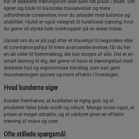
har et dedikeret træningsrum eller bare lidt plads i stuen. Det
egner sig både til klassiske maveøvelser og mere
udfordrende coreøvelser, hvor du arbejder med balance og
stabilitet. Hjulet er også velegnet til funktionel træning, hvor
du gerne vil styrke hele overkroppen på en enkel måde.
Uanset om du er på jagt efter et mavehjul til begyndere eller
et core-træningshjul til mere avancerede øvelser, får du her
en ab roller til hjemmebrug, der kan bruges af alle. Det er en
smart løsning til dig, der gerne vil have et træningshjul med
dobbelte hjul og ergonomiske håndtag, som kan gøre
mavetræningen sjovere og mere effektiv i hverdagen.
Hvad kunderne siger
Kunder fremhæver, at kvaliteten er rigtig god, og at
produktet føles både solidt og robust. Mange synes også, at
prisen er meget attraktiv, og at udstyret giver en effektiv
træning af mave og core.
Ofte stillede spørgsmål