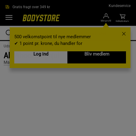
Gå direkte til hovedindholdet
Kundeservice
Gratis fragt over 349 kr
Min profil
Indkøbskurv
500 velkomstpoint til nye medlemmer
✔ 1 point pr. krone, du handler for
Udstyr og tilbehør /
Træningsredskaber /
Balance og corestyrke
Ab Wheel Maghjul
Log ind
Bliv medlem
Master Fitness