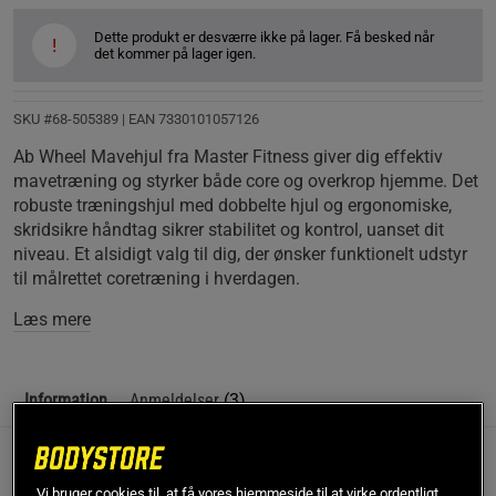
Dette produkt er desværre ikke på lager. Få besked når
!
det kommer på lager igen.
SKU #68-505389
| EAN
7330101057126
Ab Wheel Mavehjul fra Master Fitness giver dig effektiv
mavetræning og styrker både core og overkrop hjemme. Det
robuste træningshjul med dobbelte hjul og ergonomiske,
skridsikre håndtag sikrer stabilitet og kontrol, uanset dit
niveau. Et alsidigt valg til dig, der ønsker funktionelt udstyr
til målrettet coretræning i hverdagen.
Læs mere
Information
Anmeldelser
(3)
Beskrivelse
Vi bruger cookies til, at få vores hjemmeside til at virke ordentligt,