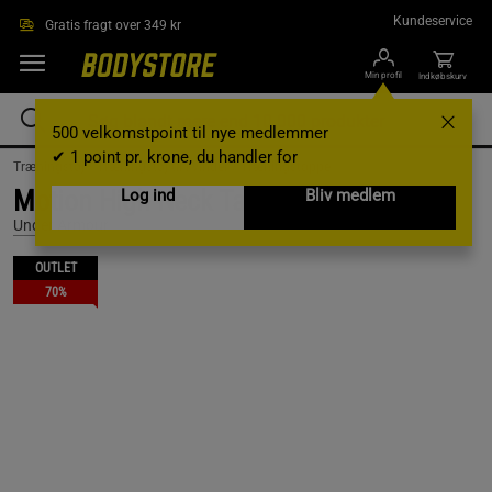
Gå direkte til hovedindholdet
Kundeservice
Gratis fragt over 349 kr
Min profil
Indkøbskurv
500 velkomstpoint til nye medlemmer
✔ 1 point pr. krone, du handler for
Træningstøj /
Træningstøj til kvinder /
Træningstoppe
Motion High Neck Tank, Distant Gray, L
Log ind
Bliv medlem
Under Armour
OUTLET
70%