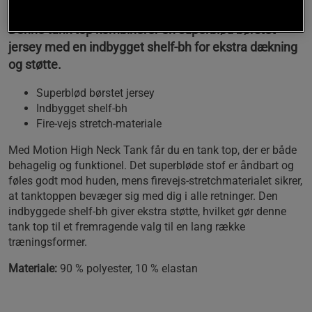
Denne tank top kombinerer en superblød børstet
jersey med en indbygget shelf-bh for ekstra dækning
og støtte.
Superblød børstet jersey
Indbygget shelf-bh
Fire-vejs stretch-materiale
Med Motion High Neck Tank får du en tank top, der er både
behagelig og funktionel. Det superbløde stof er åndbart og
føles godt mod huden, mens firevejs-stretchmaterialet sikrer,
at tanktoppen bevæger sig med dig i alle retninger. Den
indbyggede shelf-bh giver ekstra støtte, hvilket gør denne
tank top til et fremragende valg til en lang række
træningsformer.
Materiale:
90 % polyester, 10 % elastan