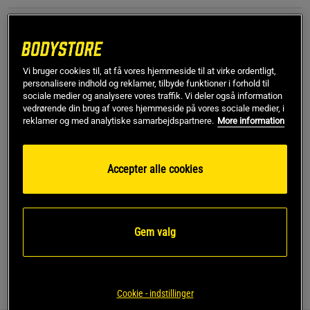
L
Ikke på lager
Vi bruger cookies til, at få vores hjemmeside til at virke ordentligt,
Få notifikation via e-mail
personalisere indhold og reklamer, tilbyde funktioner i forhold til
sociale medier og analysere vores traffik. Vi deler også information
vedrørende din brug af vores hjemmeside på vores sociale medier, i
reklamer og med analytiske samarbejdspartnere.
More information
Dette produkt er desværre ikke på lager. Få besked når
!
det kommer på lager igen.
Accepter alle cookies
SKU #1390367-100R | EAN
197779835435
Motion High Neck Tank fra Under Armour giver både
komfort og støtte til alle dine aktiviteter.
Gem valg
Læs mere
Information
Anmeldelser
Cookie - indstillinger