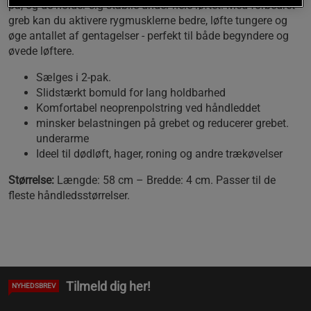
på, og de holder sig stabile under hele løftet. Med forbedret
greb kan du aktivere rygmusklerne bedre, løfte tungere og
øge antallet af gentagelser - perfekt til både begyndere og
øvede løftere.
Sælges i 2-pak.
Slidstærkt bomuld for lang holdbarhed
Komfortabel neoprenpolstring ved håndleddet
minsker belastningen på grebet og reducerer grebet.
underarme
Ideel til dødløft, hager, roning og andre trækøvelser
Størrelse:
Længde: 58 cm – Bredde: 4 cm. Passer til de
fleste håndledsstørrelser.
Tilmeld dig her!
NYHEDSBREV