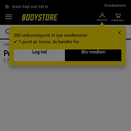
Gå direkte til hovedindholdet
Kundeservice
Gratis fragt over 349 kr
Min profil
Indkøbskurv
500 velkomstpoint til nye medlemmer
✔ 1 point pr. krone, du handler for
Udstyr og tilbehør /
Træningsudstyr /
Lifting straps og greb
Polstrede skulderremme Sort
Log ind
Bliv medlem
C.P. Sports