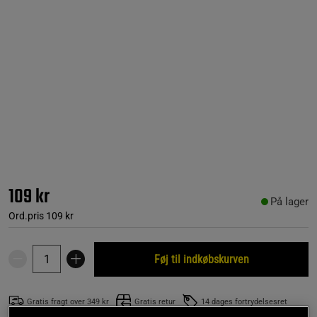
109 kr
På lager
Ord.pris
109 kr
Føj til indkøbskurven
Gratis fragt over 349 kr
Gratis retur
14 dages fortrydelsesret