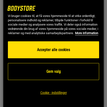
SKU #T11-BLACK
| EAN
4260272561562
Premium Dragremme – Grebshjælp til tunge løft og flere
Vi bruger cookies til, at få vores hjemmeside til at virke ordentligt,
personalisere indhold og reklamer, tilbyde funktioner i forhold til
gentagelser
sociale medier og analysere vores traffik. Vi deler også information
vedrørende din brug af vores hjemmeside på vores sociale medier, i
Læs mere
reklamer og med analytiske samarbejdspartnere.
More information
Information
Anmeldelser
Accepter alle cookies
Trækremme Premium - Holdbare stropper til tungere løft og
bedre greb!
Gem valg
Trækkeremme er et effektivt værktøj til at forbedre
grebsstyrken under tunge træk- og roøvelser såsom dødløft,
hager og håndvægtsrækker. Disse trækstropper er lavet af
slidstærkt og robust bomuld med ekstra behagelig
Cookie - indstillinger
neoprenpolstring omkring håndleddet, hvilket mindsker
risikoen for gnav og tryk. Løkken gør dem nemme at tage