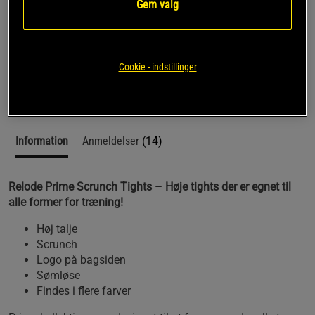
Gem valg
SKU #1687-105R | EAN
7350121373686
Relode Prime Scrunch Tights – Høje tights der er egnet til
alle former for træning!
Cookie - indstillinger
Læs mere
Information
Anmeldelser
(14)
Relode Prime Scrunch Tights – Høje tights der er egnet til
alle former for træning!
Høj talje
Scrunch
Logo på bagsiden
Sømløse
Findes i flere farver