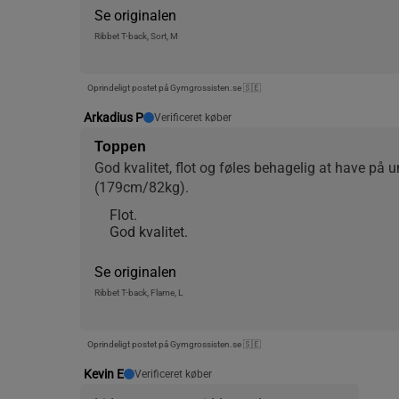
Se originalen
Ribbet T-back, Sort, M
Oprindeligt postet på Gymgrossisten.se 🇸🇪
Arkadius P
Verificeret køber
Toppen
God kvalitet, flot og føles behagelig at have på und
(179cm/82kg).
Flot.
God kvalitet.
Se originalen
Ribbet T-back, Flame, L
Oprindeligt postet på Gymgrossisten.se 🇸🇪
Kevin E
Verificeret køber