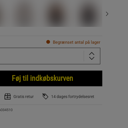
Begrænset antal på lager
Føj til indkøbskurven
Gratis retur
14 dages fortrydelsesret
6034510