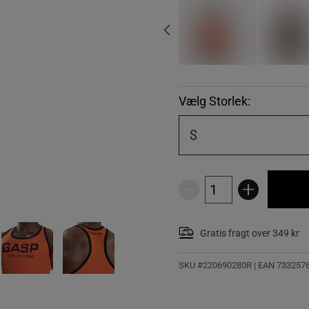
Vælg Storlek:
S
Gratis fragt over 349 kr
SKU #220690280R | EAN
733257