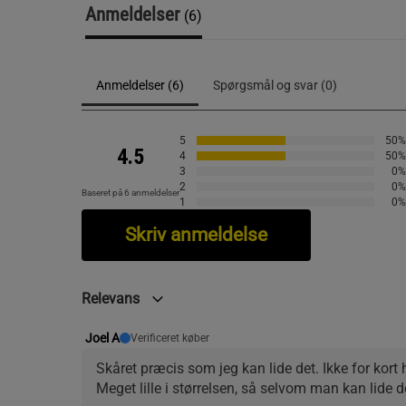
Anmeldelser
(6)
Anmeldelser (6)
Spørgsmål og svar (0)
5
50%
4.5
4
50%
3
0%
2
0%
Baseret på 6 anmeldelser
1
0%
Skriv anmeldelse
Relevans
Joel A
Verificeret køber
Skåret præcis som jeg kan lide det. Ikke for kor
Meget lille i størrelsen, så selvom man kan lide d