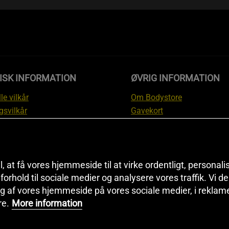
ISK INFORMATION
ØVRIG INFORMATION
le vilkår
Om Bodystore
gsvilkår
Gavekort
skyttelsesinformation
Affiliate
svilkår kundeklub
Personlig træner
ngsinformation
Rabatkoder
anti
Sitemap
il, at få vores hjemmeside til at virke ordentligt, personal
i forhold til sociale medier og analysere vores traffik. Vi 
tion om fortrydelsesret og
Black Friday
g af vores hjemmeside på vores sociale medier, i reklam
ationer
Artikler & Øvelser
re.
More information
ndstillinger