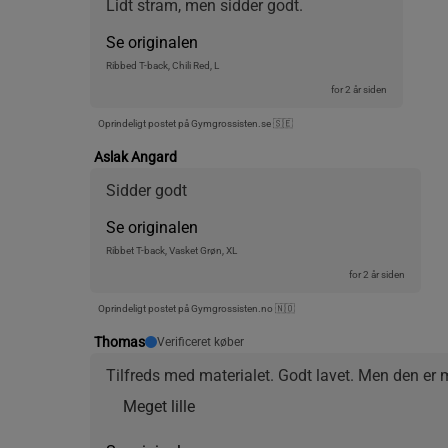
Lidt stram, men sidder godt.
Se originalen
Ribbed T-back, Chili Red, L
for 2 år siden
Oprindeligt postet på Gymgrossisten.se 🇸🇪
Aslak Angard
Sidder godt
Se originalen
Ribbet T-back, Vasket Grøn, XL
for 2 år siden
Oprindeligt postet på Gymgrossisten.no 🇳🇴
Thomas
Verificeret køber
Tilfreds med materialet. Godt lavet. Men den er me
Meget lille