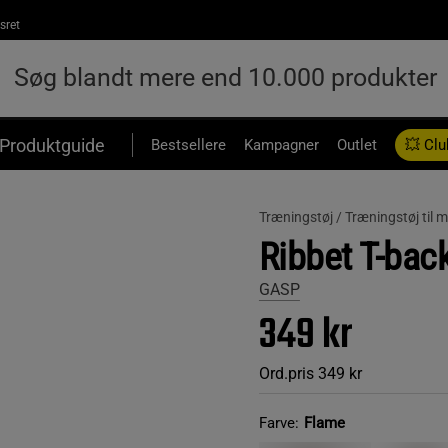
sret
Produktguide
Bestsellere
Kampagner
Outlet
💥 Clu
Træningstøj /
Træningstøj til
Ribbet T-back
GASP
349 kr
Ord.pris
349 kr
Farve:
Flame