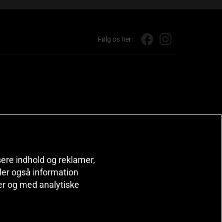
Følg os her:
isere indhold og reklamer,
deler også information
er og med analytiske