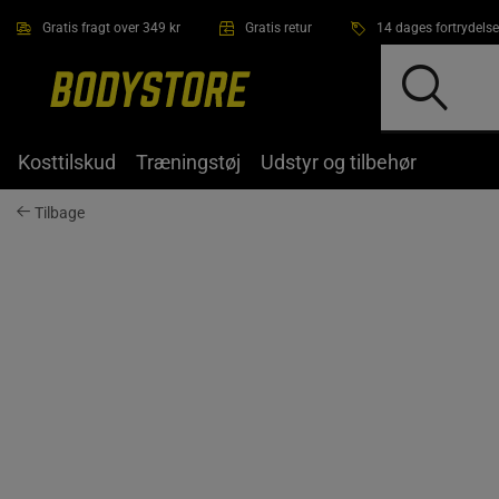
Gå direkte til hovedindholdet
Gratis fragt over 349 kr
Gratis retur
14 dages fortrydelse
Kosttilskud
Træningstøj
Udstyr og tilbehør
Tilbage