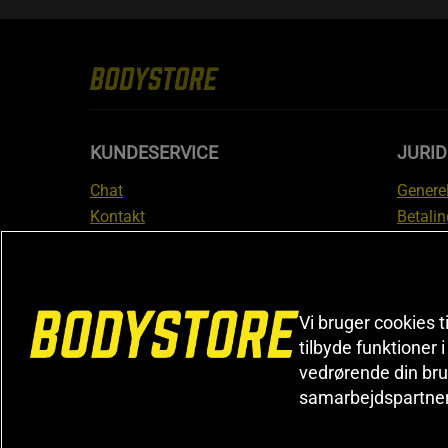
KUNDESERVICE
JURID
Chat
Generel
Kontakt
Betalin
Tjek din bestilling
Databe
Fortryd køb
Medlem
Reklamer
Leveri
FAQ
Prisgar
Vi bruger cookies t
tilbyde funktioner 
Informa
vedrørende din bru
reklam
samarbejdspartne
Cookiei