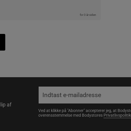
for 3 år siden
lip af
Ved at klikke på "Abonner" accepterer jeg, at Body
overensstemmelse med Bodystores
Privatlivspolitik