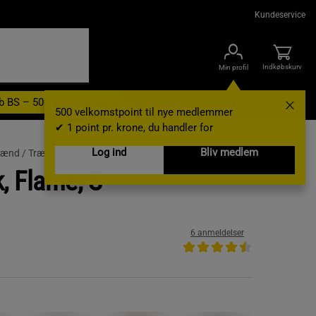
Kundeservice
Indkøbskurv
Min profil
b BS – 500 velkomstpoint
Nyheder
Varemærker
Gavekort
500 velkomstpoint til nye medlemmer
✔ 1 point pr. krone, du handler for
Log ind
Bliv medlem
 mænd /
Træningstoppe
, Flame, S
6 anmeldelser