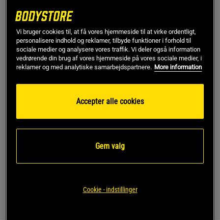
Begrænset antal på lager
Ord.pris
315 kr
Vi bruger cookies til, at få vores hjemmeside til at virke ordentligt,
Large
personalisere indhold og reklamer, tilbyde funktioner i forhold til
sociale medier og analysere vores traffik. Vi deler også information
vedrørende din brug af vores hjemmeside på vores sociale medier, i
reklamer og med analytiske samarbejdspartnere.
More information
Føj til indkøbskurven
Gratis fragt over 349 kr
Gratis retur
14 dages fortrydelsesret
Accepter alle cookies
SKU #14020-698R | EAN
7340238873346
Oplev både stil og funktion med Smooth Seamless 2-i-1
Gem valg
Strappy Tank fra ICANIWILL.
Læs mere
Cookie - indstillinger
Information
Anmeldelser