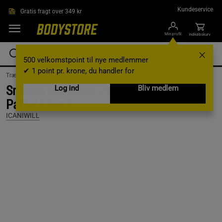
Gå direkte til hovedindholdet
Kundeservice
Gratis fragt over 349 kr
Min profil
Indkøbskurv
500 velkomstpoint til nye medlemmer
✔ 1 point pr. krone, du handler for
Træningstøj /
Træningstøj til kvinder /
Træningstoppe
Smooth Seamless 2-in-1 Strappy Tank,
Log ind
Bliv medlem
Pastel Lilac, L
ICANIWILL