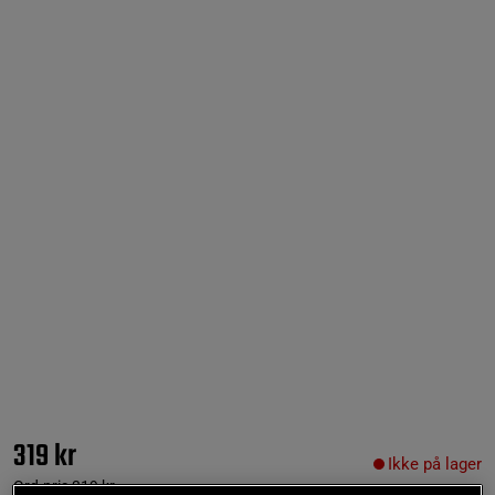
319 kr
Ikke på lager
Ord.pris
319 kr