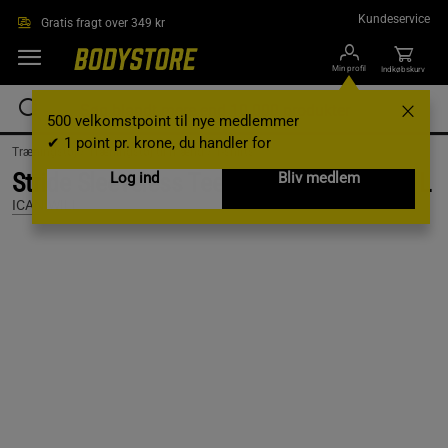
Gå direkte til hovedindholdet
Kundeservice
Gratis fragt over 349 kr
Min profil
Indkøbskurv
500 velkomstpoint til nye medlemmer
✔ 1 point pr. krone, du handler for
Træningstøj /
Træningstøj til mænd /
T-shirts
Stride Sleeveless Tee Dri-Release, Black, L
Log ind
Bliv medlem
ICANIWILL