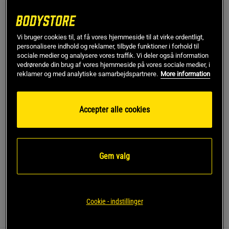
Large
Ikke på lager
Vi bruger cookies til, at få vores hjemmeside til at virke ordentligt,
personalisere indhold og reklamer, tilbyde funktioner i forhold til
sociale medier og analysere vores traffik. Vi deler også information
Få notifikation via e-mail
vedrørende din brug af vores hjemmeside på vores sociale medier, i
reklamer og med analytiske samarbejdspartnere.
More information
Dette produkt er desværre ikke på lager. Få besked når
!
det kommer på lager igen.
Accepter alle cookies
SKU #14032-999R | EAN
7340238820296
Hold dig kølig og komfortabel under din træning med
Gem valg
ICANIWILL's Stride Sleeveless Tee Dri-Release.
Læs mere
Cookie - indstillinger
Information
Anmeldelser