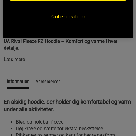
Gratis fragt over 349 kr
Gratis retur
14 dages fortrydelsesret
Cookie - indstillinger
SKU #1379767-001R | EAN
196884199784
UA Rival Fleece FZ Hoodie – Komfort og varme i hver
detalje.
Læs mere
Information
Anmeldelser
En alsidig hoodie, der holder dig komfortabel og varm
under alle aktiviteter.
Blød og holdbar fleece.
Høj krave og hætte for ekstra beskyttelse.
Ribkanter på ærmer og kant for bedre pasform.