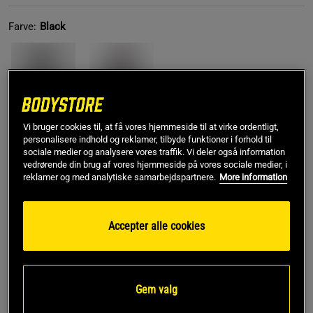
Farve:
Black
Vi bruger cookies til, at få vores hjemmeside til at virke ordentligt,
personalisere indhold og reklamer, tilbyde funktioner i forhold til
S
sociale medier og analysere vores traffik. Vi deler også information
vedrørende din brug af vores hjemmeside på vores sociale medier, i
reklamer og med analytiske samarbejdspartnere.
More information
Føj til indkøbskurven
Accepter alle cookies
Rabatkode!
Få 150 kr i rabat med koden SPAR150
ved køb over 799 kr.
.
Log ind eller bliv medlem
Gem valg
*Gælder ikke drikkevarer eller gavekort. Gælder til og med den 5/8