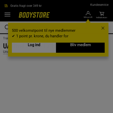
Gå direkte til hovedindholdet
Kundeservice
Gratis fragt over 349 kr
Min profil
Indkøbskurv
500 velkomstpoint til nye medlemmer
✔ 1 point pr. krone, du handler for
Træningstøj /
Træningstøj til mænd /
Hoodies
UA Rival Fleece FZ Hoodie Black, S
Log ind
Bliv medlem
Under Armour