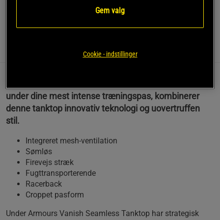
Gem valg
Læs mere
Information
Anmeldelser
Cookie - indstillinger
Designet til at give maksimal komfort og ydeevne
under dine mest intense træningspas, kombinerer
denne tanktop innovativ teknologi og uovertruffen
stil.
Integreret mesh-ventilation
Sømløs
Firevejs stræk
Fugttransporterende
Racerback
Croppet pasform
Under Armours Vanish Seamless Tanktop har strategisk