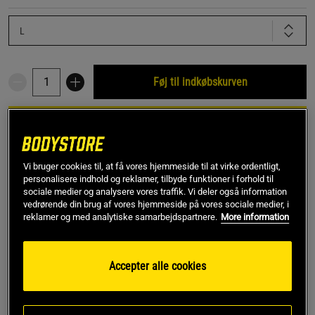
L
Føj til indkøbskurven
Rabatkode!
Få 150 kr i rabat med koden SPAR150
ved køb over 799 kr.
.
Log ind eller bliv medlem
Vi bruger cookies til, at få vores hjemmeside til at virke ordentligt,
*Gælder ikke drikkevarer eller gavekort. Gælder til og med den 5/8
personalisere indhold og reklamer, tilbyde funktioner i forhold til
sociale medier og analysere vores traffik. Vi deler også information
vedrørende din brug af vores hjemmeside på vores sociale medier, i
reklamer og med analytiske samarbejdspartnere.
More information
Gratis fragt over 349 kr
Gratis retur
14 dages fortrydelsesret
Accepter alle cookies
SKU #1379148-279R | EAN
197778842656
Oplev forskellen med Under Armour Vanish Seamless
Tanktop og tag din træning til næste niveau.