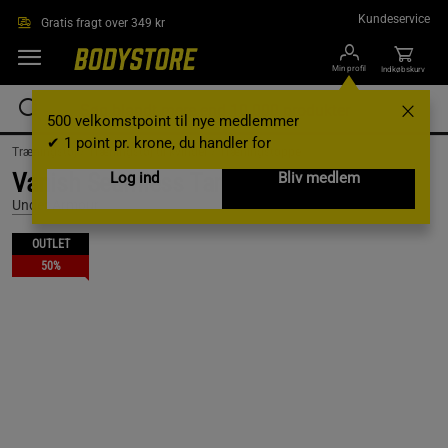
Gå direkte til hovedindholdet
Kundeservice
Gratis fragt over 349 kr
Min profil
Indkøbskurv
500 velkomstpoint til nye medlemmer
✔ 1 point pr. krone, du handler for
Træningstøj /
Træningstøj til kvinder /
Træningstoppe
Vanish Seamless Tank, Stone, L
Log ind
Bliv medlem
Under Armour
OUTLET
50%