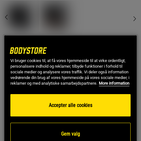
8 oz
Vi bruger cookies til, at få vores hjemmeside til at virke ordentligt,
personalisere indhold og reklamer, tilbyde funktioner i forhold til
Føj til indkøbskurven
sociale medier og analysere vores traffik. Vi deler også information
vedrørende din brug af vores hjemmeside på vores sociale medier, i
reklamer og med analytiske samarbejdspartnere.
More information
Gratis fragt over 349 kr
Gratis retur
14 dages fortrydelsesret
Accepter alle cookies
SKU #VENUM-05141-137R | EAN
3611441786674
Venum Challenger 4.0 - den seneste innovation i den bedst
sælgende Venum Challenger-serie, der sætter standarden
for boksehandsker.
Gem valg