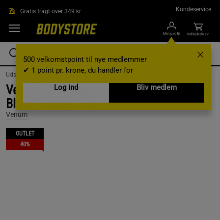
Gå direkte til hovedindholdet
Kundeservice
Gratis fragt over 349 kr
Min profil
Indkøbskurv
500 velkomstpoint til nye medlemmer
✔ 1 point pr. krone, du handler for
Udstyr og tilbehør /
Kampsport /
Handsker /
Boksehandsker
Venum Challenger 4.0 Boxing Gloves
Log ind
Bliv medlem
Black/Bronze, 8 oz
Venum
OUTLET
40%