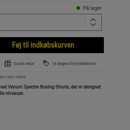
På lager
Føj til indkøbskurven
Gratis retur
14 dages fortrydelsesret
3611442174999
med Venum Spectre Boxing Shorts, der er designet
lle niveauer.