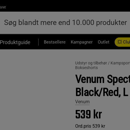
sret
Produktguide
Bestsellere
Kampagner
Outlet
💥 Clu
Udstyr og tilbehør /
Kampspor
Bokseshorts
Venum Spect
Black/Red, L
Venum
539 kr
Ord.pris
539 kr