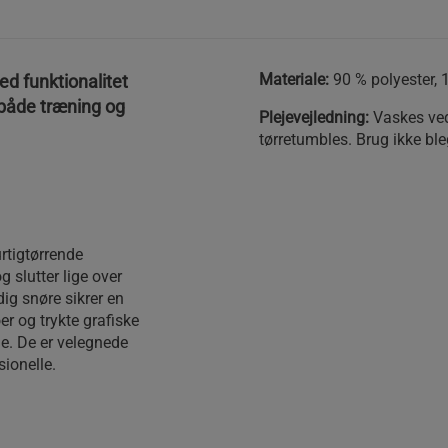
Materiale:
90 % polyester, 
d funktionalitet
l både træning og
Plejevejledning:
Vaskes ved
tørretumbles. Brug ikke bl
rtigtørrende
g slutter lige over
dig snøre sikrer en
r og trykte grafiske
de. De er velegnede
sionelle.