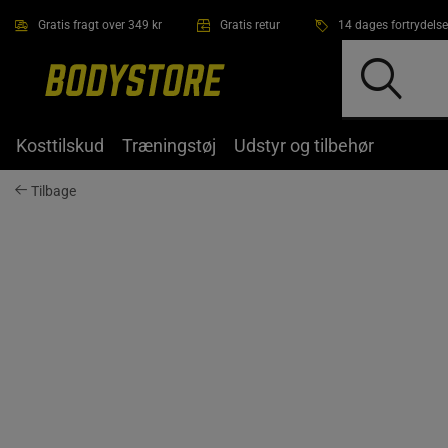
Gå direkte til hovedindholdet
Gratis fragt over 349 kr
Gratis retur
14 dages fortrydelse
Kosttilskud
Træningstøj
Udstyr og tilbehør
Tilbage