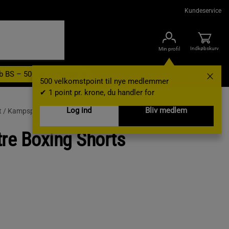
Kundeservice
Indkøbskurv
Min profil
b BS – 500 velkomstpoint
Nyheder
Varemærker
Gavekort
500 velkomstpoint til nye medlemmer
✔ 1 point pr. krone, du handler for
Log ind
Bliv medlem
t /
Kampsportstøj /
Kampsportsbeklædning Til Mænd /
re Boxing Shorts