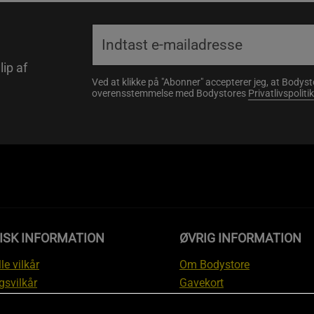
lip af
Ved at klikke på "Abonner" accepterer jeg, at Body
overensstemmelse med Bodystores
Privatlivspolitik
ISK INFORMATION
ØVRIG INFORMATION
le vilkår
Om Bodystore
gsvilkår
Gavekort
skyttelsesinformation
Affiliate