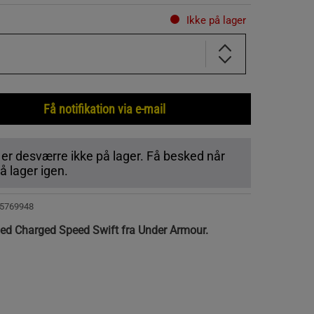
Ikke på lager
Få notifikation via e-mail
 er desværre ikke på lager. Få besked når
 lager igen.
5769948
t med Charged Speed Swift fra Under Armour.