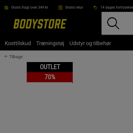
Gå direkte til hovedindholdet
Gratis fragt over 349 kr
Gratis retur
14 dages fortrydelse
Kosttilskud
Træningstøj
Udstyr og tilbehør
Tilbage
OUTLET
70%