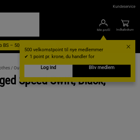
Kundeservice
Indkøbskurv
Min profil
b BS – 500 velkomstpoint
Nyheder
Varemærker
Gavekort
500 velkomstpoint til nye medlemmer
✔ 1 point pr. krone, du handler for
Log ind
Bliv medlem
lothes /
Outlet med tøj til mænd
ed Speed Swift, Black,