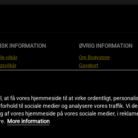
ISK INFORMATION
ØVRIG INFORMATION
le vilkår
Om Bodystore
gsvilkår
Gavekort
skyttelsesinformation
Affiliate
svilkår kundeklub
Personlig træner
ngsinformation
Rabatkoder
anti
Sitemap
il, at få vores hjemmeside til at virke ordentligt, personal
i forhold til sociale medier og analysere vores traffik. Vi 
tion om fortrydelsesret og
Black Friday
g af vores hjemmeside på vores sociale medier, i reklam
ationer
Artikler & Øvelser
re.
More information
ndstillinger