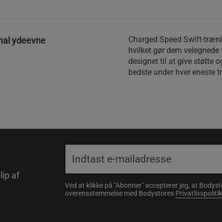
Charged Speed Swift-trænin
imal ydeevne
hvilket gør dem velegnede t
designet til at give støtte
bedste under hver eneste t
lip af
Ved at klikke på "Abonner" accepterer jeg, at Body
overensstemmelse med Bodystores
Privatlivspolitik