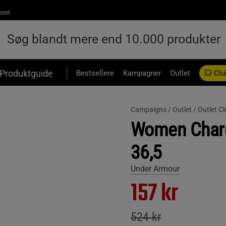
sret
Produktguide
Bestsellere
Kampagner
Outlet
💥 Clu
Campaigns /
Outlet /
Outlet C
Women Charg
36,5
Under Armour
157 kr
524 kr