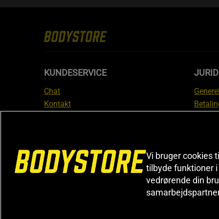
KUNDESERVICE
JURID
Chat
Generel
Kontakt
Betalin
Tjek din bestilling
Databe
Fortryd køb
Medlem
Reklamer
Leveri
FAQ
Prisgar
Vi bruger cookies t
tilbyde funktioner 
Informa
vedrørende din bru
reklam
samarbejdspartne
Cookiei