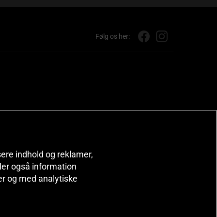
Følg os her:
isere indhold og reklamer,
deler også information
er og med analytiske