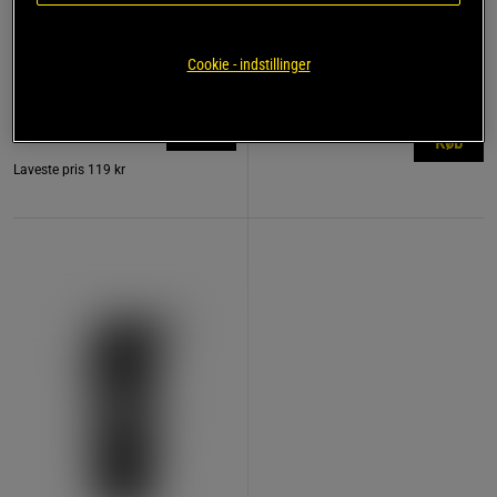
774 anmeldelse
17 anmeldelser
r
Remme af læder
Kreatin monohydrat 500 g
Cookie - indstillinger
Star Nutrition Gear
Star Nutrition
119 kr
149 kr
Køb
Køb
Laveste pris
119 kr