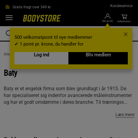
Gå direkte til hovedindholdet
Kundeservice
Gratis fragt over 349 kr
Min profil
Indkøbskurv
500 velkomstpoint til nye medlemmer
✔ 1 point pr. krone, du handler for
AlleVaremærker /
Baty
Log ind
Bliv medlem
Baty
Baty er et engelsk firma som blev grundlagt i år 1915. De
har specialiseret sig indenfor avancerede måleinstrumenter
og har et godt omdømme i deres branche. Til træningsv...
Læs mere