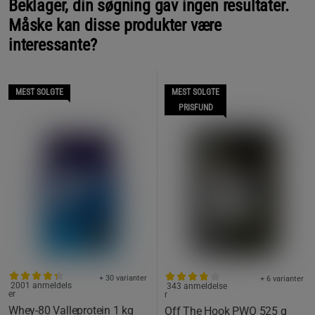
Beklager, din søgning gav ingen resultater.
Måske kan disse produkter være
interessante?
MEST SOLGTE
MEST SOLGTE
PRISFUND
+ 30 varianter
+ 6 varianter
2001 anmeldels
343 anmeldelse
er
r
Whey-80 Valleprotein 1 kg
Off The Hook PWO 525 g