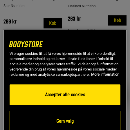
Star Nutrition
Chained Nutrition
263 kr
269 kr
Køb
Køb
Laveste pris
263 kr
MEST SOLGTE
Vi bruger cookies til, at få vores hjemmeside til at virke ordentligt,
personalisere indhold og reklamer, tilbyde funktioner i forhold til
PRISFUND
sociale medier og analysere vores traffik. Vi deler også information
vedrørende din brug af vores hjemmeside på vores sociale medier, i
reklamer og med analytiske samarbejdspartnere.
More information
Accepter alle cookies
Gem valg