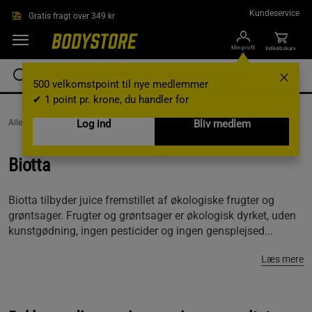
Gå direkte til hovedindholdet
Kundeservice
Gratis fragt over 349 kr
Min profil
Indkøbskurv
500 velkomstpoint til nye medlemmer
✔ 1 point pr. krone, du handler for
AlleVaremærker /
Biotta
Log ind
Bliv medlem
Biotta
Biotta tilbyder juice fremstillet af økologiske frugter og
grøntsager. Frugter og grøntsager er økologisk dyrket, uden
kunstgødning, ingen pesticider og ingen gensplejsed...
Læs mere