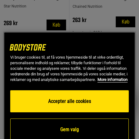
Star Nutrition
Chained Nutrition
263 kr
269 kr
Køb
Køb
Laveste pris
263 kr
MEST SOLGTE
Vi bruger cookies til, at få vores hjemmeside til at virke ordentligt,
personalisere indhold og reklamer, tilbyde funktioner i forhold til
PRISFUND
sociale medier og analysere vores traffik. Vi deler også information
vedrørende din brug af vores hjemmeside på vores sociale medier, i
reklamer og med analytiske samarbejdspartnere.
More information
Accepter alle cookies
Gem valg