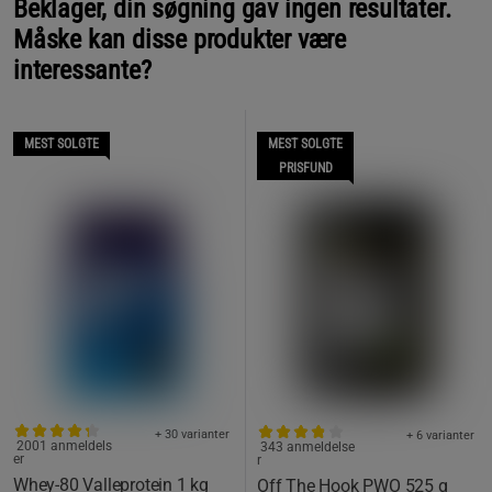
Beklager, din søgning gav ingen resultater.
Måske kan disse produkter være
interessante?
MEST SOLGTE
MEST SOLGTE
PRISFUND
+ 30 varianter
+ 6 varianter
2001 anmeldels
343 anmeldelse
er
r
Whey-80 Valleprotein 1 kg
Off The Hook PWO 525 g