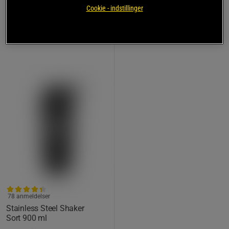
149 kr
Køb
Cookie - indstillinger
Laveste pris
119 kr
78 anmeldelser
Stainless Steel Shaker
Sort 900 ml