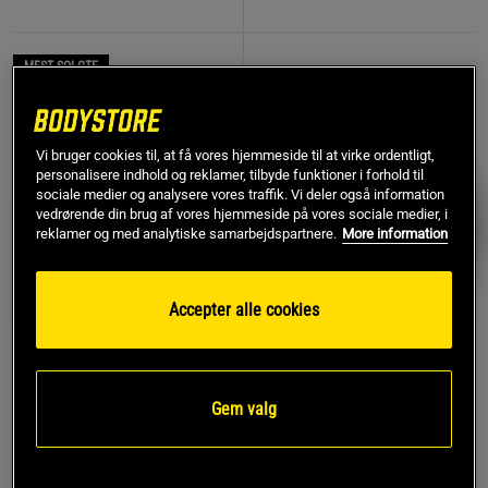
MEST SOLGTE
PRISFUND
Vi bruger cookies til, at få vores hjemmeside til at virke ordentligt,
personalisere indhold og reklamer, tilbyde funktioner i forhold til
sociale medier og analysere vores traffik. Vi deler også information
vedrørende din brug af vores hjemmeside på vores sociale medier, i
reklamer og med analytiske samarbejdspartnere.
More information
Accepter alle cookies
774 anmeldelse
17 anmeldelser
r
Remme af læder
Kreatin monohydrat 500 g
Gem valg
Star Nutrition Gear
Star Nutrition
119 kr
Køb