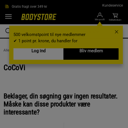
Gå direkte til hovedindholdet
Kundeservice
Gratis fragt over 349 kr
Min profil
Indkøbskurv
500 velkomstpoint til nye medlemmer
✔ 1 point pr. krone, du handler for
AlleVaremærker /
CoCoVi
Log ind
Bliv medlem
CoCoVi
Beklager, din søgning gav ingen resultater.
Måske kan disse produkter være
interessante?