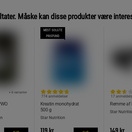
ltater. Måske kan disse produkter være intere
MEST SOLGTE
PRISFUND
+ 6 varianter
774 anmeldelser
17 anmeldels
 PWO
Kreatin monohydrat
Remme af 
500 g
Star Nutriti
on
Star Nutrition
119 kr
149 kr