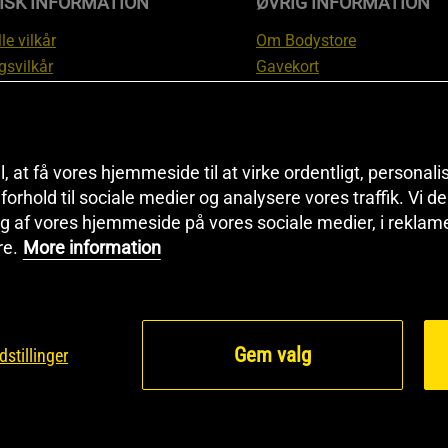
ISK INFORMATION
ØVRIG INFORMATION
le vilkår
Om Bodystore
gsvilkår
Gavekort
skyttelsesinformation
Affiliate
svilkår kundeklub
Personlig træner
ngsinformation
Rabatkoder
anti
Sitemap
il, at få vores hjemmeside til at virke ordentligt, personal
tion om fortrydelsesret og
Black Friday
i forhold til sociale medier og analysere vores traffik. Vi 
g af vores hjemmeside på vores sociale medier, i reklam
ationer
Artikler & Øvelser
re.
More information
ndstillinger
Gem valg
dstillinger