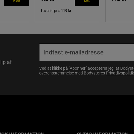
Køb
Køb
r
Laveste pris
119 kr
lip af
Ved at klikke på "Abonner" accepterer jeg, at Body
overensstemmelse med Bodystores
Privatlivspolitik