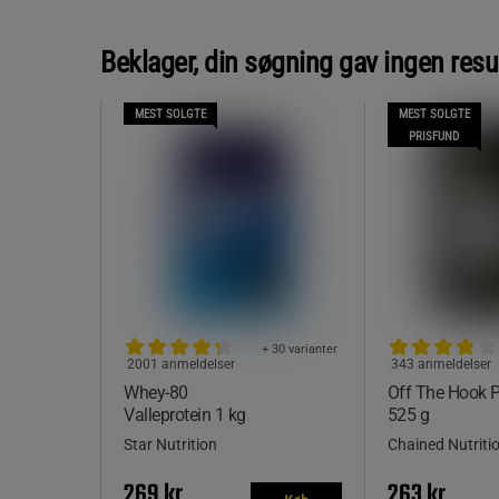
Beklager, din søgning gav ingen resu
MEST SOLGTE
MEST SOLGTE
PRISFUND
+ 30 varianter
2001 anmeldelser
343 anmeldelser
Whey-80
Off The Hook
Valleprotein 1 kg
525 g
Star Nutrition
Chained Nutriti
269 kr
263 kr