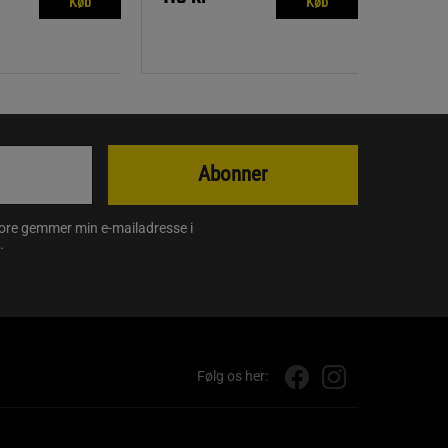
Køb
Køb
Abonner
store gemmer min e-mailadresse i
.
Følg os her: