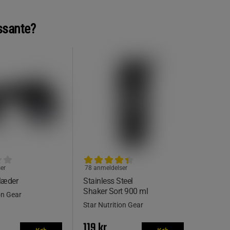
ssante?
er
78 anmeldelser
læder
Stainless Steel
Shaker Sort 900 ml
on Gear
Star Nutrition Gear
119 kr