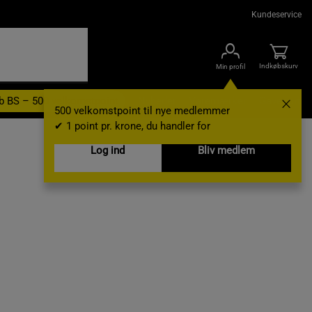
Kundeservice
Indkøbskurv
Min profil
b BS – 500 velkomstpoint
Nyheder
Varemærker
Gavekort
500 velkomstpoint til nye medlemmer
✔ 1 point pr. krone, du handler for
Log ind
Bliv medlem