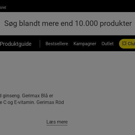
sret
Produktguide
Bestsellere
Kampagner
Outlet
💥 Clu
d ginseng. Gerimax Blå er
ne C og E-vitamin. Gerimax Röd
Læs mere