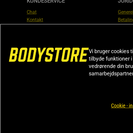
KUNDESERVICE
JURID
Chat
Generel
Kontakt
Betalin
Tjek din bestilling
Databe
Fortryd køb
Medlem
Reklamer
Leveri
FAQ
Prisgar
Vi bruger cookies t
Informa
tilbyde funktioner 
vedrørende din bru
reklam
samarbejdspartne
Cookiei
Cookie - in