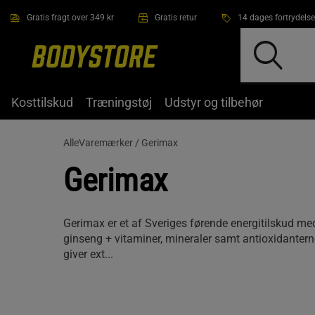
Gå direkte til hovedindholdet
Gratis fragt over 349 kr
Gratis retur
14 dages fortrydelse
Kosttilskud
Træningstøj
Udstyr og tilbehør
AlleVaremærker /
Gerimax
Gerimax
Gerimax er et af Sveriges førende energitilskud me
ginseng + vitaminer, mineraler samt antioxidanter
giver ext...