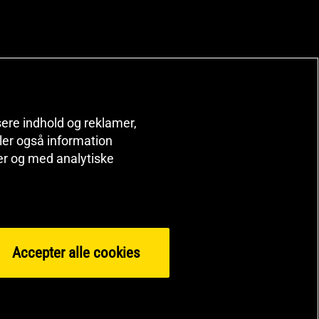
isere indhold og reklamer,
deler også information
er og med analytiske
Accepter alle cookies
© 2026 Health and Sports Nutrition Group HSNG AB Bodystore