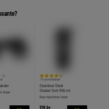
ssante?
er
79 anmeldelser
læder
Stainless Steel
Shaker Sort 900 ml
on Gear
Star Nutrition Gear
119 kr