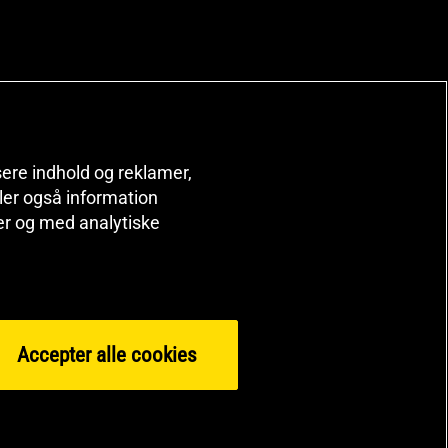
isere indhold og reklamer,
deler også information
er og med analytiske
Accepter alle cookies
© 2026 Health and Sports Nutrition Group HSNG AB Bodystore