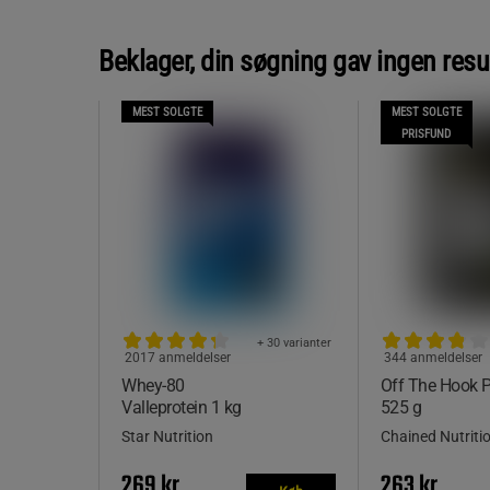
Beklager, din søgning gav ingen resu
MEST SOLGTE
MEST SOLGTE
PRISFUND
+ 30 varianter
2017 anmeldelser
344 anmeldelser
Whey-80
Off The Hook
Valleprotein 1 kg
525 g
Star Nutrition
Chained Nutriti
269 kr
263 kr