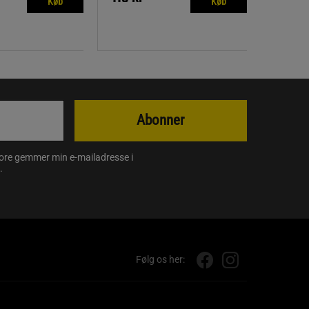
Køb
Køb
Abonner
store gemmer min e-mailadresse i
.
Følg os her: