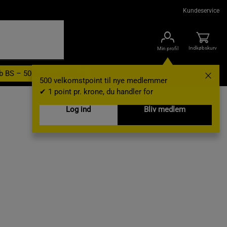
Kundeservice
Indkøbskurv
Min profil
b BS – 500 velkomstpoint
Nyheder
Varemærker
Gavekort
500 velkomstpoint til nye medlemmer
✔ 1 point pr. krone, du handler for
Log ind
Bliv medlem