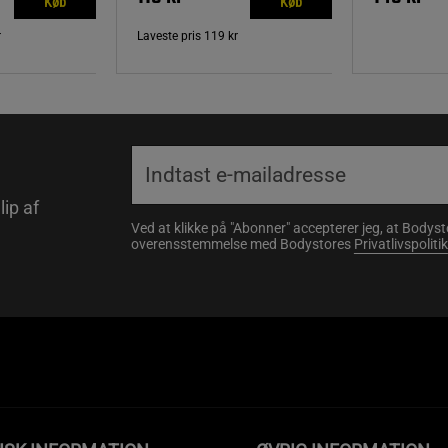
Køb
Køb
r
Laveste pris
119 kr
lip af
Ved at klikke på "Abonner" accepterer jeg, at Body
overensstemmelse med Bodystores
Privatlivspolitik