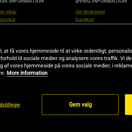
ISK INFORMATION
ØVRIG INFORMATION
le vilkår
Om Bodystore
gsvilkår
Gavekort
skyttelsesinformation
Affiliate
svilkår kundeklub
Personlig træner
ngsinformation
Rabatkoder
anti
Sitemap
il, at få vores hjemmeside til at virke ordentligt, personal
tion om fortrydelsesret og
Black Friday
i forhold til sociale medier og analysere vores traffik. Vi 
g af vores hjemmeside på vores sociale medier, i reklam
ationer
Artikler & Øvelser
re.
More information
ndstillinger
Gem valg
dstillinger