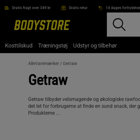
Gå direkte til hovedindholdet
Gratis fragt over 349 kr
Gratis retur
14 dages fortrydelse
Kosttilskud
Træningstøj
Udstyr og tilbehør
AlleVaremærker /
Getraw
Getraw
Getraw tilbyder velsmagende og økologiske rawfoo
det let for forbrugerne at finde en sund snack, der g
Produkterne ...