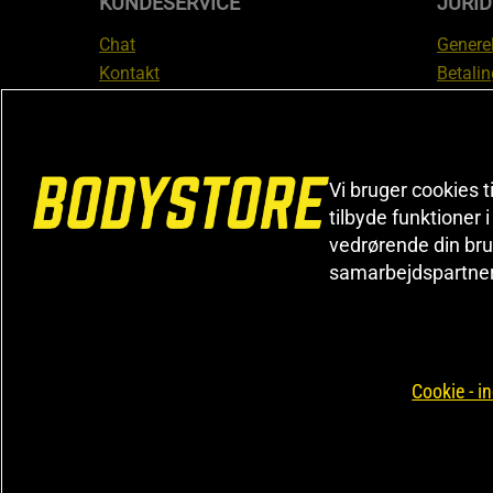
KUNDESERVICE
JURID
Chat
Generel
Kontakt
Betalin
Tjek din bestilling
Databe
Fortryd køb
Medlem
Reklamer
Leveri
FAQ
Prisgar
Vi bruger cookies t
Informa
tilbyde funktioner 
vedrørende din bru
reklam
samarbejdspartne
Cookiei
Cookie - in