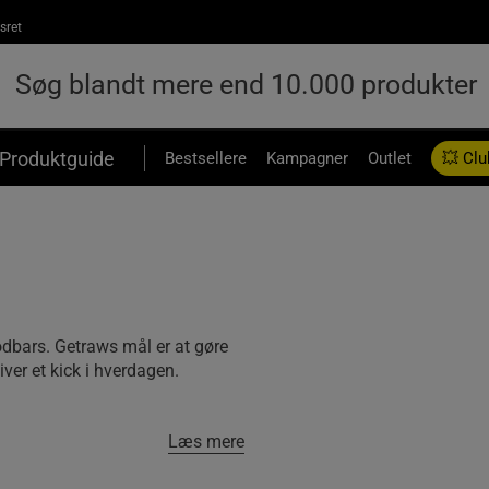
sret
Produktguide
Bestsellere
Kampagner
Outlet
💥 Clu
dbars. Getraws mål er at gøre
iver et kick i hverdagen.
Læs mere