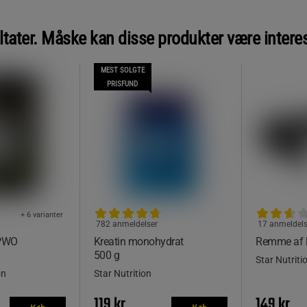
ltater. Måske kan disse produkter være intere
MEST SOLGTE
PRISFUND
+ 6 varianter
782 anmeldelser
17 anmeldels
 PWO
Kreatin monohydrat
Remme af 
500 g
Star Nutriti
on
Star Nutrition
119 kr
149 kr