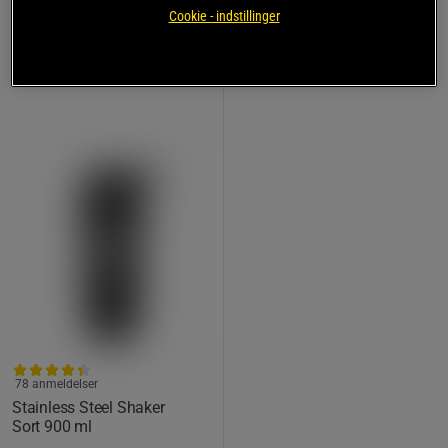
149 kr
Køb
Cookie - indstillinger
Laveste pris
119 kr
78 anmeldelser
Stainless Steel Shaker
Sort 900 ml