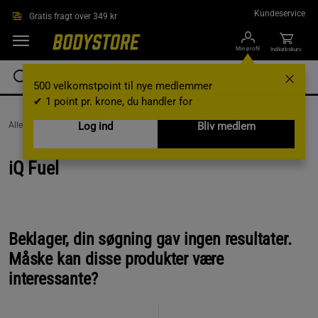
Gå direkte til hovedindholdet
Kundeservice
Gratis fragt over 349 kr
Min profil
Indkøbskurv
500 velkomstpoint til nye medlemmer
✔ 1 point pr. krone, du handler for
AlleVaremærker /
iQ Fuel
Log ind
Bliv medlem
iQ Fuel
Beklager, din søgning gav ingen resultater.
Måske kan disse produkter være
interessante?