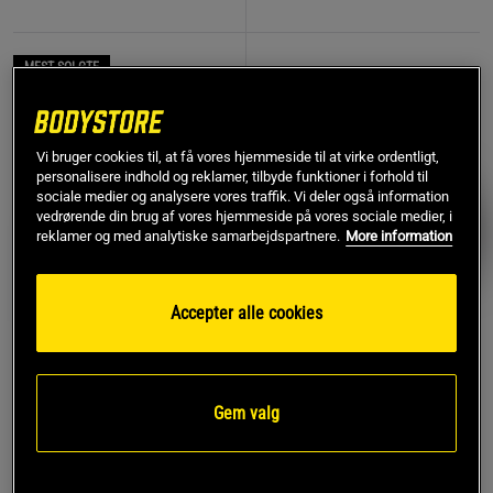
MEST SOLGTE
PRISFUND
Vi bruger cookies til, at få vores hjemmeside til at virke ordentligt,
personalisere indhold og reklamer, tilbyde funktioner i forhold til
sociale medier og analysere vores traffik. Vi deler også information
vedrørende din brug af vores hjemmeside på vores sociale medier, i
reklamer og med analytiske samarbejdspartnere.
More information
Accepter alle cookies
774 anmeldelse
17 anmeldelser
r
Remme af læder
Kreatin monohydrat 500 g
Gem valg
Star Nutrition Gear
Star Nutrition
119 kr
Køb