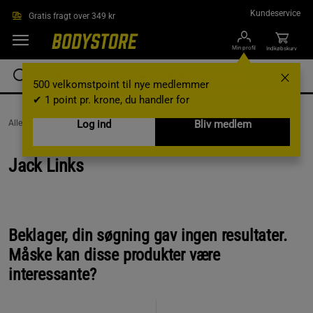
Gå direkte til hovedindholdet
Kundeservice
Gratis fragt over 349 kr
Min profil
Indkøbskurv
500 velkomstpoint til nye medlemmer
✔ 1 point pr. krone, du handler for
AlleVaremærker /
Jack Links
Log ind
Bliv medlem
Jack Links
Beklager, din søgning gav ingen resultater.
Måske kan disse produkter være
interessante?