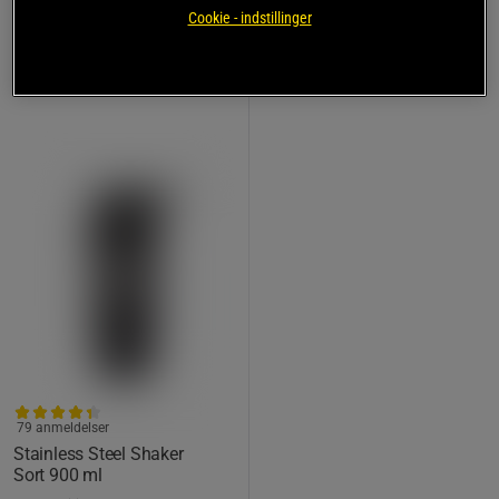
149 kr
Køb
Cookie - indstillinger
Laveste pris
119 kr
79 anmeldelser
Stainless Steel Shaker
Sort 900 ml