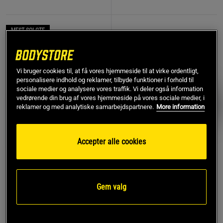
MEST SOLGTE
PRISFUND
Vi bruger cookies til, at få vores hjemmeside til at virke ordentligt,
personalisere indhold og reklamer, tilbyde funktioner i forhold til
sociale medier og analysere vores traffik. Vi deler også information
vedrørende din brug af vores hjemmeside på vores sociale medier, i
reklamer og med analytiske samarbejdspartnere.
More information
Accepter alle cookies
774 anmeldelse
17 anmeldelser
r
Remme af læder
Kreatin monohydrat 500 g
Gem valg
Star Nutrition Gear
Star Nutrition
119 kr
Køb