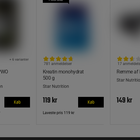
+ 6 varianter
781 anmeldelser
17 anmeldels
 PWO
Kreatin monohydrat
Remme af 
500 g
Star Nutriti
on
Star Nutrition
119 kr
149 kr
Køb
Køb
r
Laveste pris
119 kr