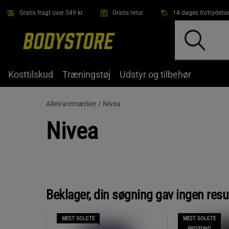
Gå direkte til hovedindholdet
Gratis fragt over 349 kr
Gratis retur
14 dages fortrydelse
Kosttilskud
Træningstøj
Udstyr og tilbehør
AlleVaremærker /
Nivea
Nivea
Beklager, din søgning gav ingen resu
MEST SOLGTE
MEST SOLGTE
PRISFUND