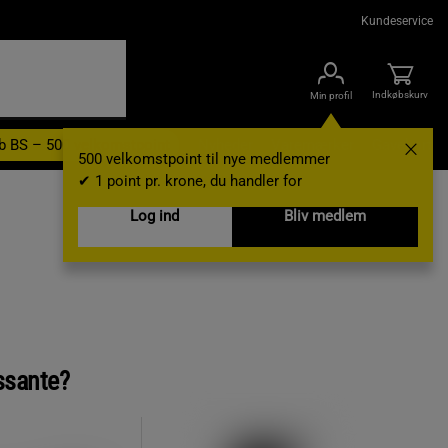
Kundeservice
Indkøbskurv
Min profil
b BS – 500 velkomstpoint
Nyheder
Varemærker
Gavekort
500 velkomstpoint til nye medlemmer
✔ 1 point pr. krone, du handler for
Log ind
Bliv medlem
ssante?