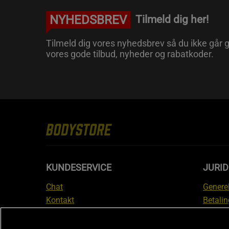
NYHEDSBREV
Tilmeld dig her!
Tilmeld dig vores nyhedsbrev så du ikke går g
vores gode tilbud, nyheder og rabatkoder.
KUNDESERVICE
JURID
Chat
Generel
Kontakt
Betalin
Tjek din bestilling
Databe
Fortryd køb
Medlem