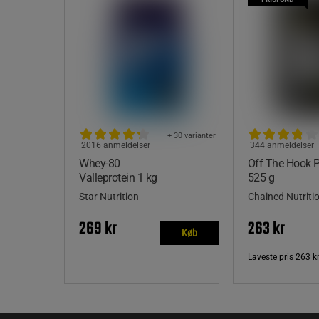
+ 30 varianter
2016 anmeldelser
344 anmeldelser
Whey-80
Off The Hook
Valleprotein 1 kg
525 g
Star Nutrition
Chained Nutriti
269 kr
263 kr
Køb
Laveste pris
263 k