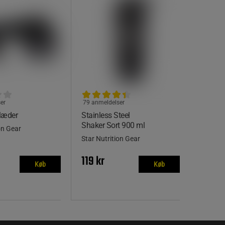
er
79 anmeldelser
læder
Stainless Steel
Shaker Sort 900 ml
on Gear
Star Nutrition Gear
119 kr
Køb
Køb