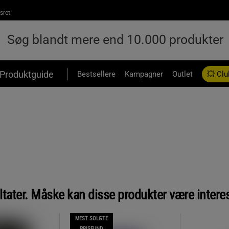
sret
Produktguide
Bestsellere
Kampagner
Outlet
💥 Clu
ltater. Måske kan disse produkter være intere
MEST SOLGTE
PRISFUND