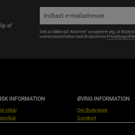
lip af
Ved at klikke på "Abonner" accepterer jeg, at Body
overensstemmelse med Bodystores
Privatlivspolitik
ISK INFORMATION
ØVRIG INFORMATION
le vilkår
Om Bodystore
gsvilkår
Gavekort
skyttelsesinformation
Affiliate
svilkår kundeklub
Personlig træner