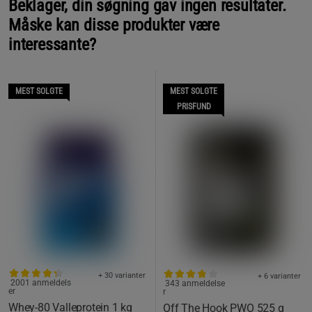
Beklager, din søgning gav ingen resultater.
Måske kan disse produkter være
interessante?
MEST SOLGTE
MEST SOLGTE
PRISFUND
+ 30 varianter
+ 6 varianter
2001 anmeldels
343 anmeldelse
er
r
Whey-80 Valleprotein 1 kg
Off The Hook PWO 525 g