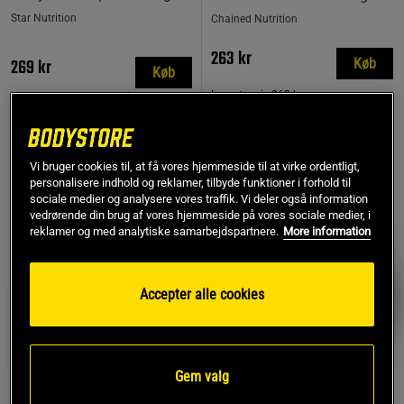
Star Nutrition
Chained Nutrition
263 kr
269 kr
Køb
Køb
Laveste pris
263 kr
MEST SOLGTE
Vi bruger cookies til, at få vores hjemmeside til at virke ordentligt,
personalisere indhold og reklamer, tilbyde funktioner i forhold til
PRISFUND
sociale medier og analysere vores traffik. Vi deler også information
vedrørende din brug af vores hjemmeside på vores sociale medier, i
reklamer og med analytiske samarbejdspartnere.
More information
Accepter alle cookies
Gem valg