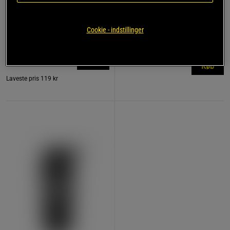
774 anmeldelse
17 anmeldelser
r
Remme af læder
Kreatin monohydrat 500 g
Cookie - indstillinger
Star Nutrition Gear
Star Nutrition
119 kr
149 kr
Køb
Køb
Laveste pris
119 kr