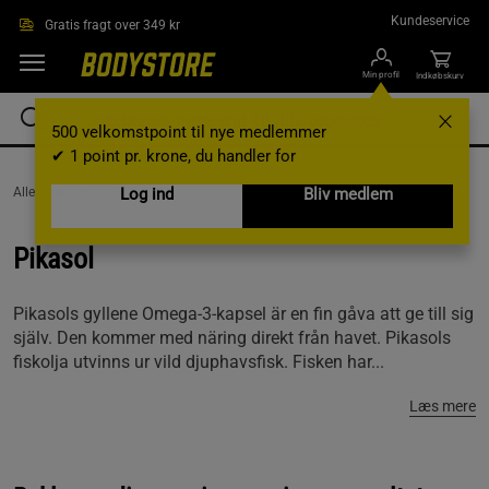
Gå direkte til hovedindholdet
Kundeservice
Gratis fragt over 349 kr
Min profil
Indkøbskurv
500 velkomstpoint til nye medlemmer
✔ 1 point pr. krone, du handler for
AlleVaremærker /
Pikasol
Log ind
Bliv medlem
Pikasol
Pikasols gyllene Omega-3-kapsel är en fin gåva att ge till sig
själv. Den kommer med näring direkt från havet. Pikasols
fiskolja utvinns ur vild djuphavsfisk. Fisken har...
Læs mere