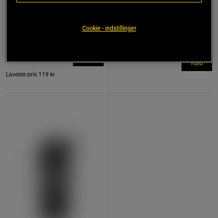
782 anmeldelse
17 anmeldelser
r
Remme af læder
Kreatin monohydrat 500 g
Cookie - indstillinger
Star Nutrition Gear
Star Nutrition
119 kr
149 kr
Køb
Køb
Laveste pris
119 kr