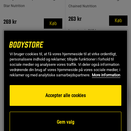
Star Nutrition
Chained Nutrition
263 kr
269 kr
Køb
Køb
Laveste pris
263 kr
MEST SOLGTE
Vi bruger cookies til, at få vores hjemmeside til at virke ordentligt,
personalisere indhold og reklamer, tilbyde funktioner i forhold til
PRISFUND
sociale medier og analysere vores traffik. Vi deler også information
vedrørende din brug af vores hjemmeside på vores sociale medier, i
reklamer og med analytiske samarbejdspartnere.
More information
Accepter alle cookies
Gem valg