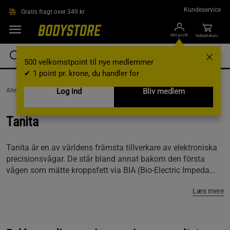
Gå direkte til hovedindholdet
Kundeservice
Gratis fragt over 349 kr
Min profil
Indkøbskurv
500 velkomstpoint til nye medlemmer
✔ 1 point pr. krone, du handler for
AlleVaremærker /
Tanita
Log ind
Bliv medlem
Tanita
Tanita är en av världens främsta tillverkare av elektroniska
precisionsvågar. De står bland annat bakom den första
vågen som mätte kroppsfett via BIA (Bio-Electric Impeda...
Læs mere