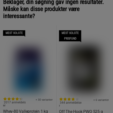
Beklager, din søgning gav ingen resultater.
Måske kan disse produkter være
interessante?
MEST SOLGTE
MEST SOLGTE
PRISFUND
+ 30 varianter
+ 6 varianter
2017 anmeldels
344 anmeldelse
er
r
Whey-80 Valleprotein 1 kg
Off The Hook PWO 525 g