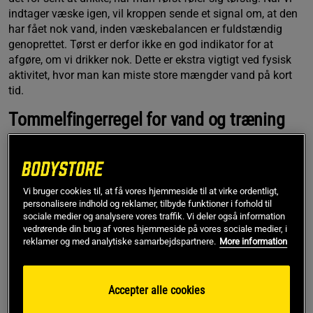
indtager væske igen, vil kroppen sende et signal om, at den
har fået nok vand, inden væskebalancen er fuldstændig
genoprettet. Tørst er derfor ikke en god indikator for at
afgøre, om vi drikker nok. Dette er ekstra vigtigt ved fysisk
aktivitet, hvor man kan miste store mængder vand på kort
tid.
Tommelfingerregel for vand og træning
Motion kan føre til store væsketab, men det sker i en
begrænset periode. Det er derfor nemt at planlægge
væskeindtaget for at kunne præstere bedre, og vi kan gøre
Vi bruger cookies til, at få vores hjemmeside til at virke ordentligt,
det uden at regne med kropsvægt og andre faktorer. Et
personalisere indhold og reklamer, tilbyde funktioner i forhold til
generelt råd er at drikke 0,5 liter væske en til to timer før
sociale medier og analysere vores traffik. Vi deler også information
træning. Hvis man allerede er fuldt hydreret, øges
vedrørende din brug af vores hjemmeside på vores sociale medier, i
produktionen af ​​urin, men det gør ingen forskel, da det bare
reklamer og med analytiske samarbejdspartnere.
More information
er kroppen, der balancerer væskeniveauet.
Under træningen er det en god idé at fortsætte med at fylde
Accepter alle cookies
på med væske, da det er her, kroppen mister mest vand.
Hvor meget vand, der skal til her, varierer meget, og både