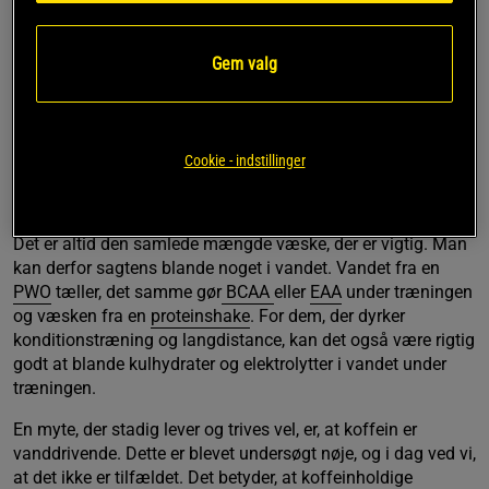
træningens hårdhedsgrad, ens kropssammensætning, hvor
meget man sveder og temperaturen påvirker. En god
Gem valg
tommelfingerregel er at drikke 2,5 dl vand hvert 20. minut.
Efter træningen er det vigtigt at fortsætte med at indtage
væske. Den normale anbefaling er at drikke i alt 1,5 l vand
de næste 4 timer efter afsluttet træning.
Cookie - indstillinger
Alt vand tæller
Det er altid den samlede mængde væske, der er vigtig. Man
kan derfor sagtens blande noget i vandet. Vandet fra en
PWO
tæller, det samme gør
BCAA
eller
EAA
under træningen
og væsken fra en
proteinshake
. For dem, der dyrker
konditionstræning og langdistance, kan det også være rigtig
godt at blande kulhydrater og elektrolytter i vandet under
træningen.
En myte, der stadig lever og trives vel, er, at koffein er
vanddrivende. Dette er blevet undersøgt nøje, og i dag ved vi,
at det ikke er tilfældet. Det betyder, at koffeinholdige