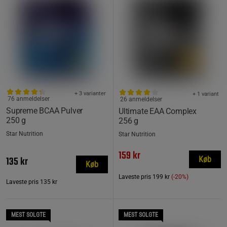
+ 3 varianter
+ 1 variant
76 anmeldelser
26 anmeldelser
Supreme BCAA Pulver
Ultimate EAA Complex
250 g
256 g
Star Nutrition
Star Nutrition
159 kr
135 kr
Køb
Køb
Laveste pris
199 kr
(-20%)
Laveste pris
135 kr
MEST SOLGTE
MEST SOLGTE