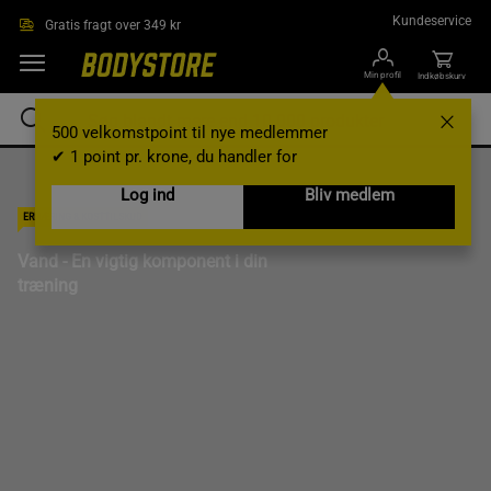
Gå direkte til hovedindholdet
Kundeservice
Gratis fragt over 349 kr
Min profil
Indkøbskurv
500 velkomstpoint til nye medlemmer
✔ 1 point pr. krone, du handler for
Log ind
Bliv medlem
ERNÆRING & KOSTTILSKUD
Vand - En vigtig komponent i din
træning