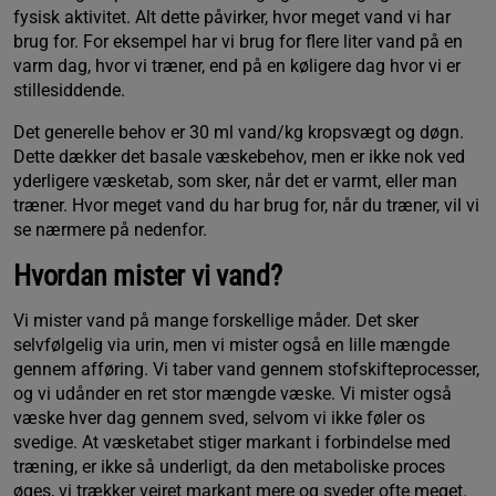
fysisk aktivitet. Alt dette påvirker, hvor meget vand vi har
brug for. For eksempel har vi brug for flere liter vand på en
varm dag, hvor vi træner, end på en køligere dag hvor vi er
stillesiddende.
Det generelle behov er 30 ml vand/kg kropsvægt og døgn.
Dette dækker det basale væskebehov, men er ikke nok ved
yderligere væsketab, som sker, når det er varmt, eller man
træner. Hvor meget vand du har brug for, når du træner, vil vi
se nærmere på nedenfor.
Hvordan mister vi vand?
Vi mister vand på mange forskellige måder. Det sker
selvfølgelig via urin, men vi mister også en lille mængde
gennem afføring. Vi taber vand gennem stofskifteprocesser,
og vi udånder en ret stor mængde væske. Vi mister også
væske hver dag gennem sved, selvom vi ikke føler os
svedige. At væsketabet stiger markant i forbindelse med
træning, er ikke så underligt, da den metaboliske proces
øges, vi trækker vejret markant mere og sveder ofte meget.