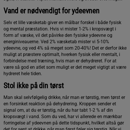
Vand er nødvendigt for ydeevnen
Selv et lille væsketab giver en målbar forskel i både fysisk
og mental præstation. Hvis vi mister 1-2% i kropsvægt i
form af væske, vil det påvirke den fysiske ydeevne og
energiniveauerne. Ved 2% væsketab mister vi 5-10%
ydeevne, og ved 4% så meget som 20-40%! Det er derfor ikke
muligt at præstere optimalt, hverken fysisk eller mentalt, i
forbindelse med træning, hvis man er dehydreret. For at
være så god en atlet som muligt er det meget vigtigt at være
hydreret hele tiden.
Stol ikke på din tørst
Man skal selvfølgelig drikke, når man er tørstig, men tørst er
en forsinket reaktion på dehydrering. Kroppen sender et
signal om, at du er tørstig, når du har tabt 1-2 % af din
kropsvægt i vand. Som du ved, har vi allerede en mærkbar
forringelse af ydeevnen på dette tidspunkt, hvilket altså gør
det for sent at drikke, når man først føler sig tørstig. Når vi