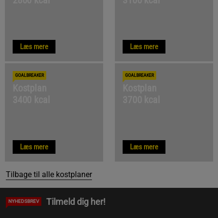
Læs mere
Læs mere
GOALBREAKER
GOALBREAKER
Kostplan
Kostplan
3400 kcal
3700 kcal
Læs mere
Læs mere
Tilbage til alle kostplaner
Tilmeld dig her!
NYHEDSBREV