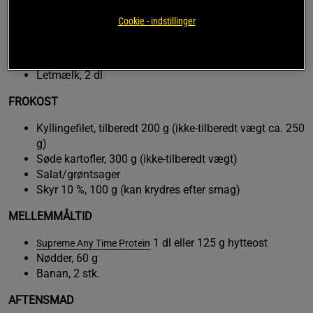
MELLEMMÅLTID
Cookie - indstillinger
2 knækbrød med smør og ost
Avokado, 0,5 stk. (ca. 60 g)
Letmælk, 2 dl
FROKOST
Kyllingefilet, tilberedt 200 g (ikke-tilberedt vægt ca. 250
g)
Søde kartofler, 300 g (ikke-tilberedt vægt)
Salat/grøntsager
Skyr 10 %, 100 g (kan krydres efter smag)
MELLEMMÅLTID
1 dl eller 125 g hytteost
Supreme Any Time Protein
Nødder, 60 g
Banan, 2 stk.
AFTENSMAD