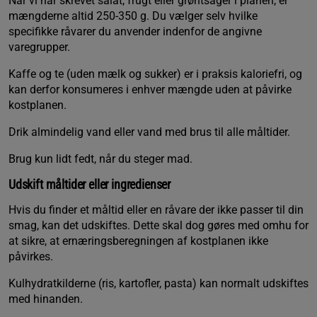
Når vi har skrevet salat, frugt eller grøntsager i planen, er
mængderne altid 250-350 g. Du vælger selv hvilke
specifikke råvarer du anvender indenfor de angivne
varegrupper.
Kaffe og te (uden mælk og sukker) er i praksis kaloriefri, og
kan derfor konsumeres i enhver mængde uden at påvirke
kostplanen.
Drik almindelig vand eller vand med brus til alle måltider.
Brug kun lidt fedt, når du steger mad.
Udskift måltider eller ingredienser
Hvis du finder et måltid eller en råvare der ikke passer til din
smag, kan det udskiftes. Dette skal dog gøres med omhu for
at sikre, at ernæringsberegningen af kostplanen ikke
påvirkes.
Kulhydratkilderne (ris, kartofler, pasta) kan normalt udskiftes
med hinanden.