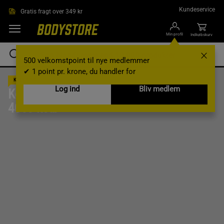
Gå direkte til hovedindholdet
Kundeservice
Gratis fragt over 349 kr
Min profil
Indkøbskurv
500 velkomstpoint til nye medlemmer
✔ 1 point pr. krone, du handler for
KOSTPLAN
Log ind
Bliv medlem
Kostplan
4000 kcal