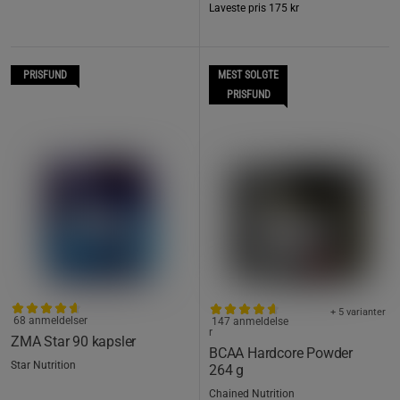
Laveste pris
175 kr
PRISFUND
MEST SOLGTE
PRISFUND
+ 5 varianter
68 anmeldelser
147 anmeldelse
r
ZMA Star 90 kapsler
BCAA Hardcore Powder
Star Nutrition
264 g
Chained Nutrition