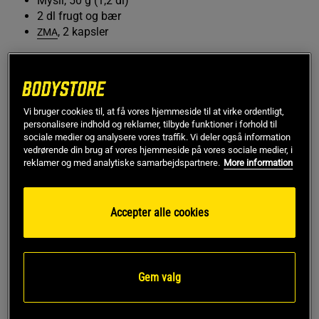
Mysli, 50 g (1,2 dl)
2 dl frugt og bær
, 2 kapsler
ZMA
FØR TRÆNING
, 2 skefulde
BCAA Hardcore
EFTER TRÆNING
Vi bruger cookies til, at få vores hjemmeside til at virke ordentligt,
personalisere indhold og reklamer, tilbyde funktioner i forhold til
sociale medier og analysere vores traffik. Vi deler også information
, 1 dl
Whey-80
vedrørende din brug af vores hjemmeside på vores sociale medier, i
reklamer og med analytiske samarbejdspartnere.
More information
Kostplan dag #3
MORGENMAD
Accepter alle cookies
Æg, 3 stk.
Havregryn (grød), 1,5 dl
Letmælk, 2 dl
Gem valg
1 æble
, 1 kapsel
Vitamins & Minerals Daily
, 2–3 kapsler
Ultimate Omega-3 60%