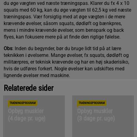
du øge vægten ved næste træningspas. Klarer du fx 4 x 10
squats med 60 kg, kan du øge vægten til 62,5 kg ved næste
træningspas. Vær forsigtig med at øge vægten i de mere
krævende øvelser, såsom squats, dødløft og bænkpres,
mens i mindre krævende øvelser, som benspark og back
flyes, kan fokusere mere på at finde den rigtige følelse.
Obs
: Inden du begynder, bør du bruge lidt tid på at lære
teknikken i øvelserne. Mange øvelser, fx squats, dødløft og
militærpres, er teknisk krævende og har en høj skaderisiko,
hvis de udføres forkert. Nogle øvelser kan udskiftes med
lignende øvelser med maskine.
Relaterede sider
TRÆNINGSPROGRAM
TRÆNINGSPROGRAM
Opbyg muskler
Opbyg muskler
(4 dage pr. uge)
(3 dage pr. uge)