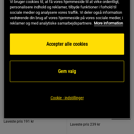
Vi bruger cookies til, at få vores hjemmeside til at virke ordentligt,
personalisere indhold og reklamer, tilbyde funktioner i forhold til
sociale medier og analysere vores traffik. Vi deler også information
vedrørende din brug af vores hjemmeside på vores sociale medier, i
reklamer og med analytiske samarbejdspartnere.
More information
Accepter alle cookies
+ 4 varianter
Gem valg
236 anmeldelse
59 anmeldelser
r
Ripped Hardcore Fat
Clear Whey Whey Protein
burner 90 kapsler
500 g
Chained Nutrition
Star Nutrition
Cookie - indstillinger
191 kr
239 kr
Køb
Køb
Laveste pris
191 kr
Laveste pris
239 kr