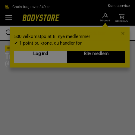
Gå direkte til hovedindholdet
Kundeservice
Gratis fragt over 349 kr
Min profil
Indkøbskurv
500 velkomstpoint til nye medlemmer
✔ 1 point pr. krone, du handler for
TRÆNINGSPROGRAM
Log ind
Bliv medlem
Træningsprogram: Vægttab
(4 dage pr. uge)