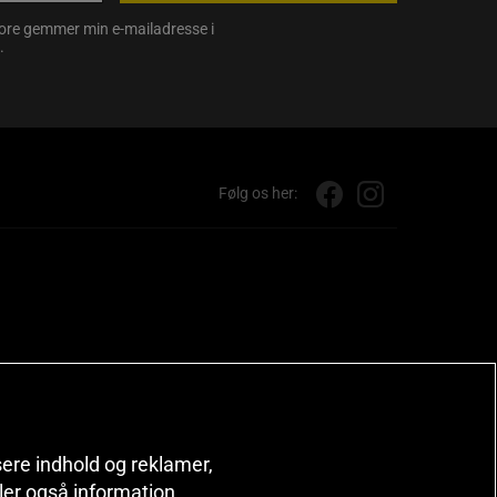
store gemmer min e-mailadresse i
.
Følg os her:
isere indhold og reklamer,
deler også information