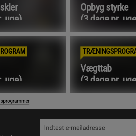
skler
Opbyg styrke
. uge)
(3 dage pr. uge
re
Læs mere
PROGRAM
TRÆNINGSPROGR
Vægttab
. uge)
(3 dage pr. uge
re
Læs mere
ingsprogrammer