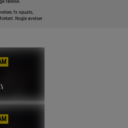
ge følelse.
velser, fx squats,
forkert. Nogle øvelser
AM
)
AM