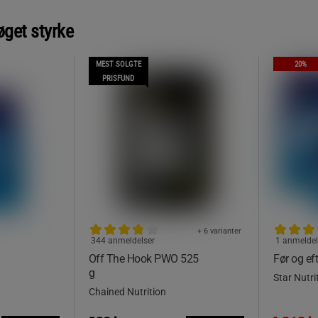
øget styrke
MEST SOLGTE
20%
PRISFUND
+ 6 varianter
344 anmeldelser
1 anmeldel
Off The Hook PWO 525
Før og ef
g
Star Nutri
Chained Nutrition