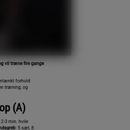
g vil træne fire gange
mtænkt forhold
n træning, og
op (A)
, 2-3 min. hvile
ndsgreb
: 5 sæt, 8