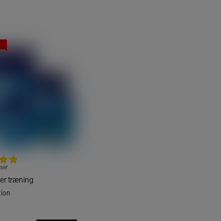
ser
ter træning
tion