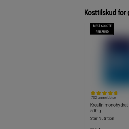
Kosttilskud for 
MEST SOLGTE
PRISFUND
782 anmeldelser
Kreatin monohydrat
500 g
Star Nutrition