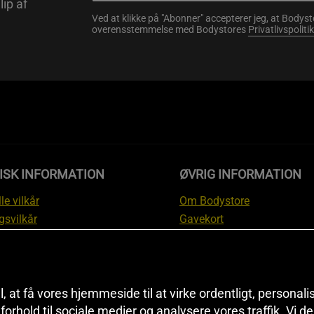
lip af
Ved at klikke på "Abonner" accepterer jeg, at Body
overensstemmelse med Bodystores
Privatlivspolitik
ISK INFORMATION
ØVRIG INFORMATION
le vilkår
Om Bodystore
gsvilkår
Gavekort
skyttelsesinformation
Affiliate
svilkår kundeklub
Personlig træner
ngsinformation
Rabatkoder
anti
Sitemap
il, at få vores hjemmeside til at virke ordentligt, personal
tion om fortrydelsesret og
Black Friday
i forhold til sociale medier og analysere vores traffik. Vi 