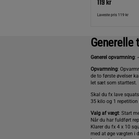
119 kr
Laveste pris
119 kr
Generelle 
Generel opvarmning
: 
Opvarmning
: Opvarmn
de to første øvelser k
let sæt som starttest.
Skal du fx lave squat
35 kilo og 1 repetitio
Valg af vægt
: Start m
Når du har fuldført r
Klarer du fx 4 x 10 s
med at øge vægten i d