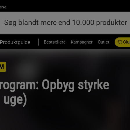
sret
Produktguide
Bestsellere
Kampagner
Outlet
💥 Clu
M
rogram: Opbyg styrke
. uge)