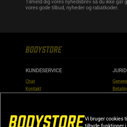
Tilmeld dig vores nyhedsbrev så du ikke går g
vores gode tilbud, nyheder og rabatkoder.
KUNDESERVICE
JURID
Chat
Generel
Kontakt
Betalin
Tjek din bestilling
Databe
Fortryd køb
Medlem
Reklamer
Leveri
FAQ
Prisgar
Vi bruger cookies t
Informa
tilbyde funktioner 