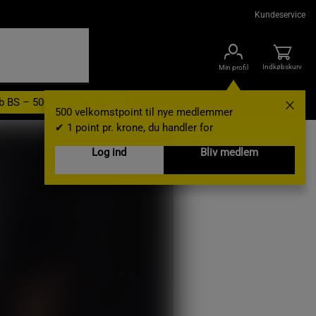
Kundeservice
Indkøbskurv
Min profil
b BS – 500 velkomstpoint
Nyheder
Varemærker
Gavekort
500 velkomstpoint til nye medlemmer
✔ 1 point pr. krone, du handler for
Log ind
Bliv medlem