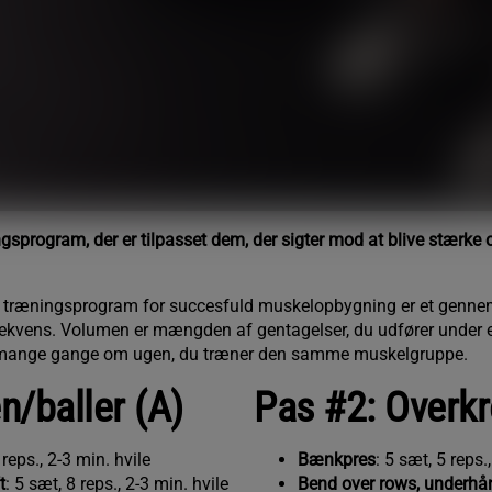
ngsprogram, der er tilpasset dem, der sigter mod at blive stærke o
dt træningsprogram for succesfuld muskelopbygning er et genne
kvens. Volumen er mængden af gentagelser, du udfører under e
 mange gange om ugen, du træner den samme muskelgruppe.
n/baller (A)
Pas #2: Overkr
 reps., 2-3 min. hvile
Bænkpres
: 5 sæt, 5 reps.
t
: 5 sæt, 8 reps., 2-3 min. hvile
Bend over rows, underhå