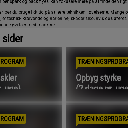
benspark og back flyes, kan fokusere mere på at finde den rigti
r, bør du bruge lidt tid på at lære teknikken i øvelserne. Mange ø
, er teknisk krævende og har en høj skaderisiko, hvis de udføres 
gnende øvelser med maskine.
 sider
PROGRAM
TRÆNINGSPROGR
skler
Opbyg styrke
. uge)
(2 dage pr. uge
re
Læs mere
PROGRAM
TRÆNINGSPROGR