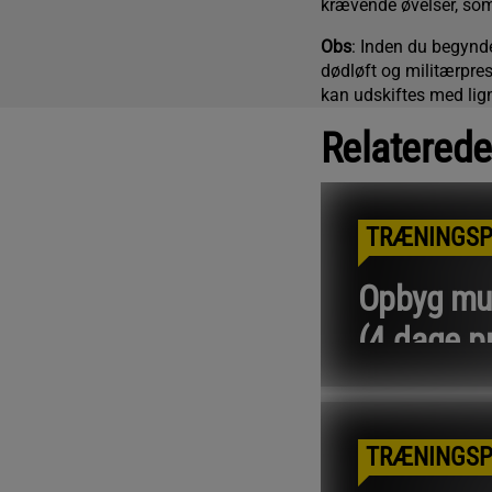
krævende øvelser, som 
Obs
: Inden du begynde
dødløft og militærpres
kan udskiftes med li
Relaterede
TRÆNINGS
Opbyg mu
(4 dage pr
Læs me
TRÆNINGS