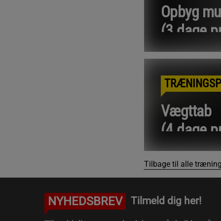
Opbyg mu
(3 dage pr
Læs me
TRÆNINGS
Vægttab
(4 dage pr
Læs me
Tilbage til alle træn
NYHEDSBREV
Tilmeld dig her!