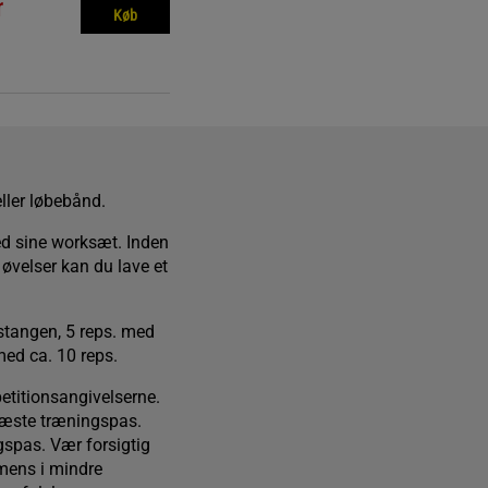
r
Køb
eller løbebånd.
d sine worksæt. Inden
 øvelser kan du lave et
stangen, 5 reps. med
med ca. 10 reps.
etitionsangivelserne.
næste træningspas.
gspas. Vær forsigtig
mens i mindre