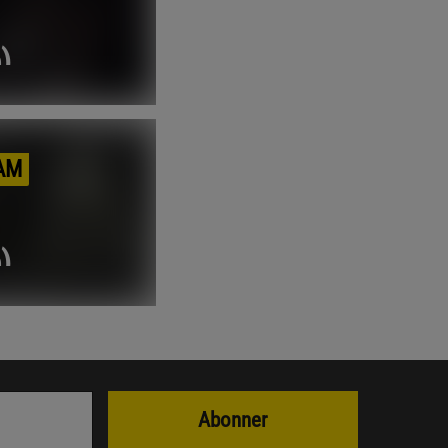
)
AM
)
Abonner