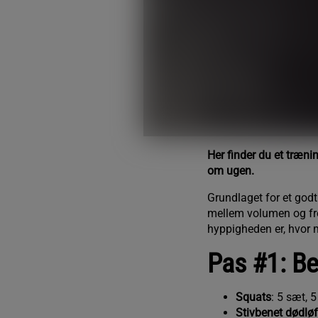
Her finder du et træni
om ugen.
Grundlaget for et go
mellem volumen og fre
hyppigheden er, hvor
Pas #1: Be
Squats
: 5 sæt, 5
Stivbenet dødløf