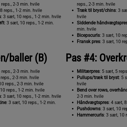
 reps., 2-3 min. hvile
reps., 2-3 min. hvile
 8 reps., 1-2 min. hvile
Træk til bryst/chins
: 3 sæ
s
: 3 sæt, 10 reps., 1-2 min. hvile
hvile
ft
: 3 sæt, 10 reps., 1-2 min.
Siddende håndvægtspre
min. hvile
Bicepscurls
: 3 sæt, 10 re
Fransk pres
: 3 sæt, 10 re
n/baller (B)
Pas #4: Overkr
5 reps., 2-3 min. hvile
Militærpres
: 5 sæt, 5 reps
 reps., 2-3 min. hvile
Pullups/træk til bryst
: 5 
10 reps., 2-3 min. hvile
hvile
 10 reps., 1-2 min. hvile
Bend over rows, overhån
s
: 3 sæt, 10 reps., 1-2 min. hvile
2-3 min. hvile
ine
: 3 sæt, 10 reps., 1-2 min.
Håndvægtspres
: 4 sæt, 8
Pushdowns
: 3 sæt, 10 re
Hammercurls
: 3 sæt, 10 