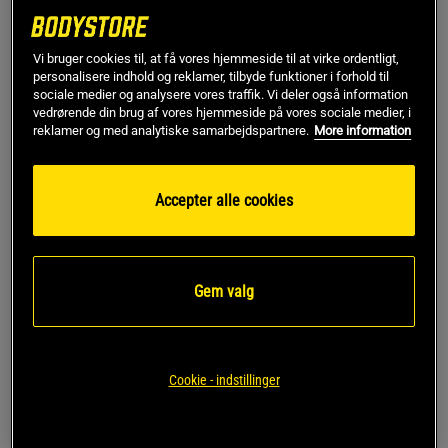
Serious Mass Gainer 5,45
Supreme Mass Gainer
kg
5400 g
Optimum Nutrition
Vi bruger cookies til, at få vores hjemmeside til at virke ordentligt,
Star Nutrition
personalisere indhold og reklamer, tilbyde funktioner i forhold til
sociale medier og analysere vores traffik. Vi deler også information
479 kr
629 kr
vedrørende din brug af vores hjemmeside på vores sociale medier, i
Køb
Køb
reklamer og med analytiske samarbejdspartnere.
More information
Laveste pris
479 kr
Laveste pris
629 kr
Accepter alle cookies
Se alle gainers her
3. Kreatin
Gem valg
Kreatin er en velprøvet præstationsforstærker, der lagres i
musklerne som en let tilgængelig energikilde og bruges
under tunge træningsformer som fitnesstræning. Kreatin
øger både styrke og udholdenhed - samtidig med at det
Cookie - indstillinger
stimulerer muskelvækst.
Top 3 kreatin