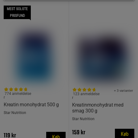
MEST SOLGTE
PRISFUND
+ 3 varianter
774 anmeldelse
123 anmeldelse
r
r
Kreatin monohydrat 500 g
Kreatinmonohydrat med
smag 300 g
Star Nutrition
Star Nutrition
159 kr
119 kr
Køb
Køb