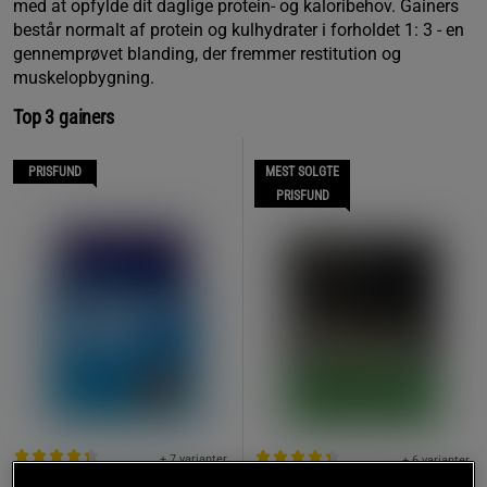
med at opfylde dit daglige protein- og kaloribehov. Gainers
består normalt af protein og kulhydrater i forholdet 1: 3 - en
gennemprøvet blanding, der fremmer restitution og
muskelopbygning.
Top 3 gainers
PRISFUND
MEST SOLGTE
PRISFUND
+ 7 varianter
+ 6 varianter
114 anmeldelse
77 anmeldelser
r