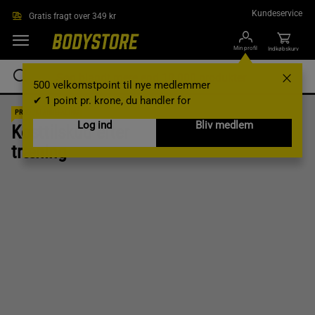
Gå direkte til hovedindholdet
Kundeservice
Gratis fragt over 349 kr
Min profil
Indkøbskurv
500 velkomstpoint til nye medlemmer
✔ 1 point pr. krone, du handler for
PRODUKTANBEFALING
Log ind
Bliv medlem
Kosttilskud efter
træning