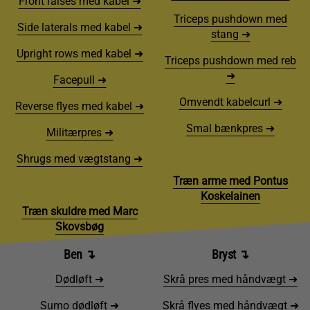
Front raises med kabel ➜
Triceps pushdown med
Side laterals med kabel ➜
stang ➜
Upright rows med kabel ➜
Triceps pushdown med reb
➜
Facepull ➜
Omvendt kabelcurl ➜
Reverse flyes med kabel ➜
Smal bænkpres ➜
Militærpres ➜
Shrugs med vægtstang ➜
Træn arme med Pontus
Koskelainen
Træn skuldre med Marc
Skovsbøg
Ben
↴
Bryst
↴
Dødløft ➜
Skrå pres med håndvægt ➜
Sumo dødløft ➜
Skrå flyes med håndvægt ➜