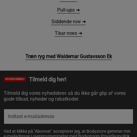
Pull-ups ➜
Siddende row ➜
T-bar rows ➜
Træn ryg med Waldemar Gustavsson Ek
Tilmeld dig her!
NYHEDSBREV
Tilmeld dig vores nyhedsbrev så du ikke går glip af vores
gode tilbud, nyheder og rabatkoder.
Ved at klikke på "Abonner" accepterer jeg, at Bodystore gemmer min
e-mailadresse i overensstemmelse med Bodystores
Privatlivspolitik
.