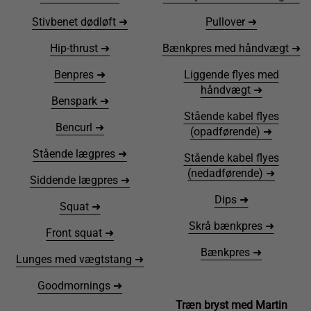
Stivbenet dødløft ➜
Pullover ➜
Hip-thrust ➜
Bænkpres med håndvægt ➜
Benpres ➜
Liggende flyes med
håndvægt ➜
Benspark ➜
Stående kabel flyes
Bencurl ➜
(opadførende) ➜
Stående lægpres ➜
Stående kabel flyes
(nedadførende) ➜
Siddende lægpres ➜
Dips ➜
Squat ➜
Skrå bænkpres ➜
Front squat ➜
Bænkpres ➜
Lunges med vægtstang ➜
Goodmornings ➜
Træn bryst med Martin