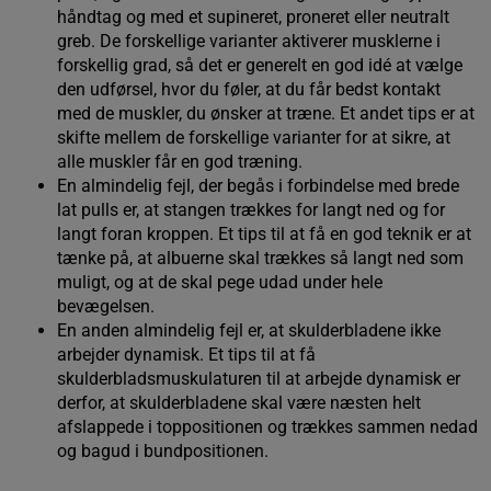
håndtag og med et supineret, proneret eller neutralt
greb. De forskellige varianter aktiverer musklerne i
forskellig grad, så det er generelt en god idé at vælge
den udførsel, hvor du føler, at du får bedst kontakt
med de muskler, du ønsker at træne. Et andet tips er at
skifte mellem de forskellige varianter for at sikre, at
alle muskler får en god træning.
En almindelig fejl, der begås i forbindelse med brede
lat pulls er, at stangen trækkes for langt ned og for
langt foran kroppen. Et tips til at få en god teknik er at
tænke på, at albuerne skal trækkes så langt ned som
muligt, og at de skal pege udad under hele
bevægelsen.
En anden almindelig fejl er, at skulderbladene ikke
arbejder dynamisk. Et tips til at få
skulderbladsmuskulaturen til at arbejde dynamisk er
derfor, at skulderbladene skal være næsten helt
afslappede i toppositionen og trækkes sammen nedad
og bagud i bundpositionen.