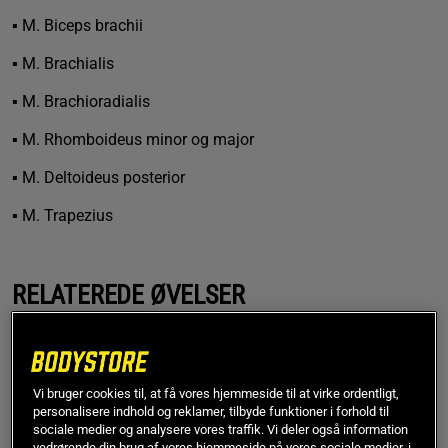
▪ M. Biceps brachii
▪ M. Brachialis
▪ M. Brachioradialis
▪ M. Rhomboideus minor og major
▪ M. Deltoideus posterior
▪ M. Trapezius
RELATEREDE ØVELSER
Her er en liste med øvelser, der belaster de samme eller
nærtbeslægtede muskelgrupper.
Vi bruger cookies til, at få vores hjemmeside til at virke ordentligt,
personalisere indhold og reklamer, tilbyde funktioner i forhold til
M. Latissimus dorsi
sociale medier og analysere vores traffik. Vi deler også information
vedrørende din brug af vores hjemmeside på vores sociale medier, i