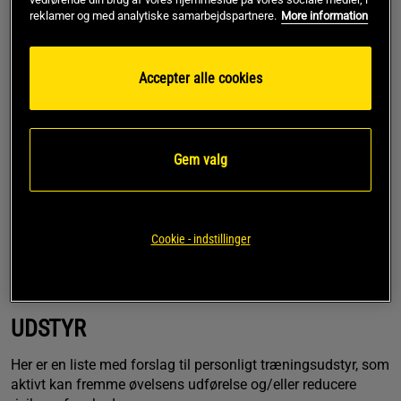
reklamer og med analytiske samarbejdspartnere.
More information
Chins
Row med håndvægt
Pull-up
Siddende row
Accepter alle cookies
Bent over row med vægtstang
T-bar rows
KLASSIFICERING
Gem valg
Øvelsestype:
Basisøvelse
Bevægelsesled:
Flerledsøvelse
Cookie - indstillinger
Bevægelsestype:
Trækøvelse
UDSTYR
Her er en liste med forslag til personligt træningsudstyr, som
aktivt kan fremme øvelsens udførelse og/eller reducere