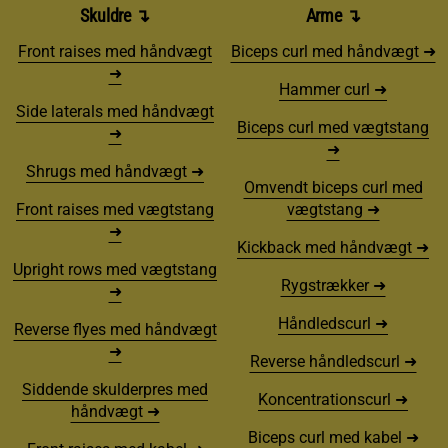
Skuldre
↴
Arme
↴
Front raises med håndvægt
Biceps curl med håndvægt ➜
➜
Hammer curl ➜
Side laterals med håndvægt
Biceps curl med vægtstang
➜
➜
Shrugs med håndvægt ➜
Omvendt biceps curl med
Front raises med vægtstang
vægtstang ➜
➜
Kickback med håndvægt ➜
Upright rows med vægtstang
Rygstrækker ➜
➜
Håndledscurl ➜
Reverse flyes med håndvægt
➜
Reverse håndledscurl ➜
Siddende skulderpres med
Koncentrationscurl ➜
håndvægt ➜
Biceps curl med kabel ➜