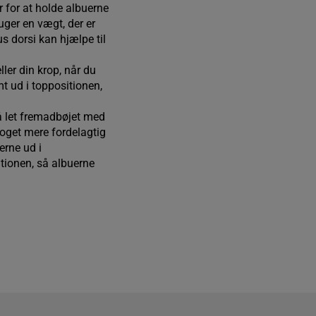
r for at holde albuerne
uger en vægt, der er
mus dorsi kan hjælpe til
ller din krop, når du
mt ud i toppositionen,
stå let fremadbøjet med
noget mere fordelagtig
erne ud i
tionen, så albuerne