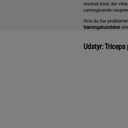
elastisk bind, der vik
varmegivende neopren-
Hvis du har problemer 
træningshandsker
ell
Udstyr: Tricep