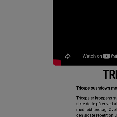
TR
Triceps pushdown med 
Triceps er kroppens s
sikre dette på er ved 
med rebhåndtag. Øvels
den sidste repetition 