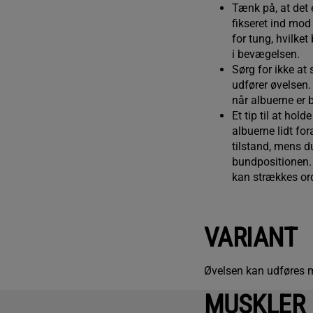
Tænk på, at det e
fikseret ind mod
for tung, hvilket
i bevægelsen.
Sørg for ikke at 
udfører øvelsen.
når albuerne er 
Et tip til at hol
albuerne lidt fo
tilstand, mens du
bundpositionen. 
kan strækkes orde
VARIANT
Øvelsen kan udføres me
MUSKLER