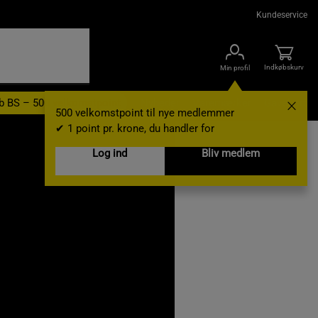
Kundeservice
Indkøbskurv
Min profil
b BS – 500 velkomstpoint
Nyheder
Varemærker
Gavekort
500 velkomstpoint til nye medlemmer
✔ 1 point pr. krone, du handler for
Log ind
Bliv medlem