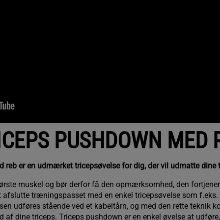
ICEPS PUSHDOWN MED 
reb er en udmærket tricepsøvelse for dig, der vil udmatte dine 
tørste muskel og bør derfor få den opmærksomhed, den fortjener.
at afslutte træningspasset med en enkel tricepsøvelse som f.eks
en udføres stående ved et kabeltårn, og med den rette teknik ko
ud af dine triceps. Triceps pushdown er en enkel øvelse at udføre