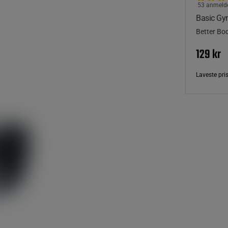
53 anmelde
Basic Gy
Better Bo
129 kr
Laveste pri