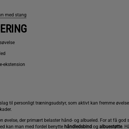
wn med stang
CERING
søvelse
led
e-ekstension
rslag til personligt træningsudstyr, som aktivt kan fremme øvelse
kader.
 øvelse, der primært belaster hånd- og albueled. For at få god s
led kan man med fordel benytte
håndledsbind
og
albuestøtte
. H