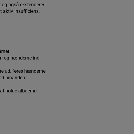
t og også ekstenderer i
t aktiv insufficiens.
årnet.
pen og hænderne ind
ne ud, føres hænderne
od hinanden i
 at holde albuerne