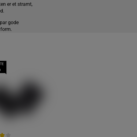
en er et stramt,
d.
 par gode
form.
TE
D