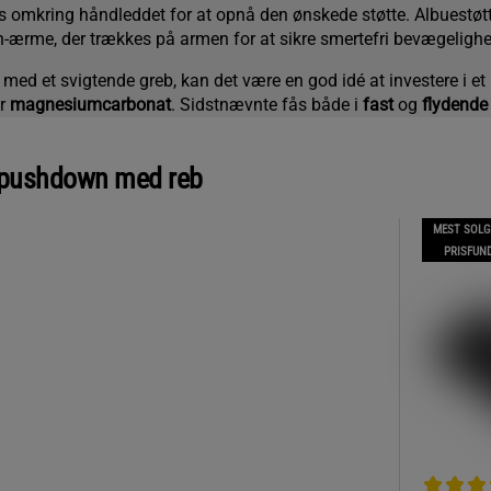
les omkring håndleddet for at opnå den ønskede støtte. Albuestøtt
ærme, der trækkes på armen for at sikre smertefri bevægelighe
med et svigtende greb, kan det være en god idé at investere i et
er
magnesiumcarbonat
. Sidstnævnte fås både i
fast
og
flydende
s pushdown med reb
MEST SOLG
PRISFUN