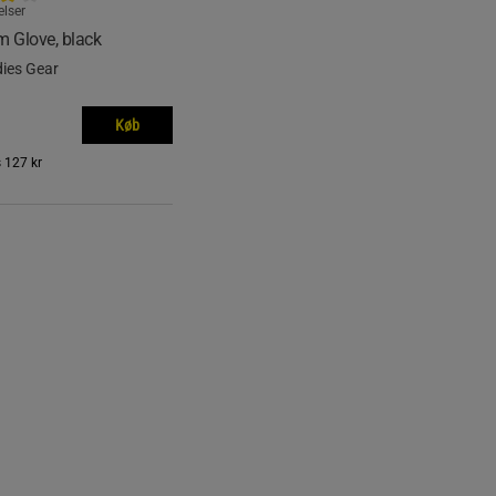
lser
m Glove, black
dies Gear
Køb
s
127 kr