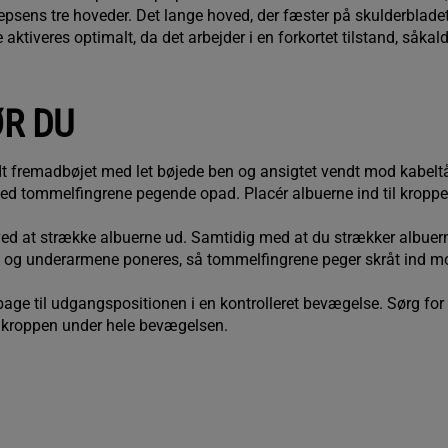
epsens tre hoveder. Det lange hoved, der fæster på skulderblade
 aktiveres optimalt, da det arbejder i en forkortet tilstand, såkald
ØR DU
lidt fremadbøjet med let bøjede ben og ansigtet vendt mod kabelt
med tommelfingrene pegende opad. Placér albuerne ind til krop
ved at strække albuerne ud. Samtidig med at du strækker albuer
en og underarmene poneres, så tommelfingrene peger skråt ind m
.
lbage til udgangspositionen i en kontrolleret bevægelse. Sørg for
d kroppen under hele bevægelsen.