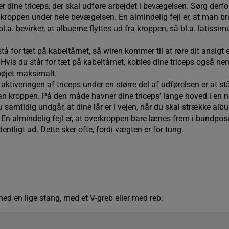
r dine triceps, der skal udføre arbejdet i bevægelsen. Sørg derfo
 kroppen under hele bevægelsen. En almindelig fejl er, at man br
 bl.a. bevirker, at albuerne flyttes ud fra kroppen, så bl.a. latissi
stå for tæt på kabeltårnet, så wiren kommer til at røre dit ansigt e
 Hvis du står for tæt på kabeltårnet, kobles dine triceps også ne
bøjet maksimalt.
de aktiveringen af triceps under en større del af udførelsen er at 
ran kroppen. På den måde havner dine triceps’ lange hoved i en 
 samtidig undgår, at dine lår er i vejen, når du skal strække albu
En almindelig fejl er, at overkroppen bare lænes frem i bundposi
ntligt ud. Dette sker ofte, fordi vægten er for tung.
d en lige stang, med et V-greb eller med reb.