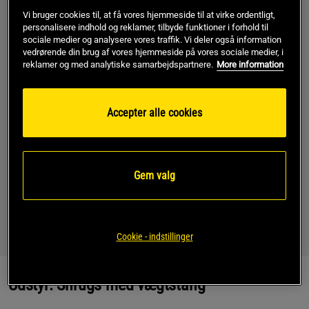
Vi bruger cookies til, at få vores hjemmeside til at virke ordentligt,
UDSTYR
personalisere indhold og reklamer, tilbyde funktioner i forhold til
sociale medier og analysere vores traffik. Vi deler også information
vedrørende din brug af vores hjemmeside på vores sociale medier, i
Her er forslag til personligt tilbehør, der kan gøre øvelsen
reklamer og med analytiske samarbejdspartnere.
More information
nemmere og/eller mindske risikoen for skader.
Shrugs er en øvelse, der stiller store krav til særligt
Accepter alle cookies
grebstyrke. Hvis du ønsker mere grebstyrke er det en god idé
at investere i et par gode
trækremme
eller
magnesiumkarbonat
. Magnesiumkarbonat
fås i både
fast
og
flydende
form.
Gem valg
Styrketræningsøvelser i almindelighed, og særligt de øvelser,
der udføres med frie vægte, kræver gode og passende
træningssko. De klassiske træningssko med svaj og polstret
sål giver et ustabilt underlag, og derfor er
styrketræningssko
Cookie - indstillinger
med plan og hård indlægssål en fordel.
Udstyr: Shrugs med vægtstang