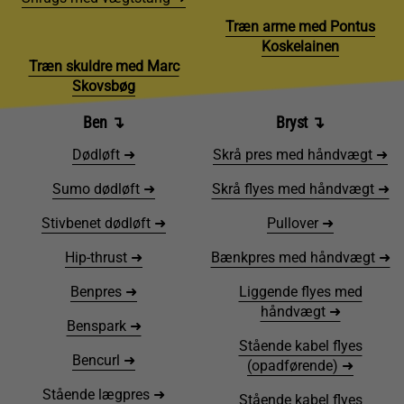
Træn arme med Pontus
Koskelainen
Træn skuldre med Marc
Skovsbøg
Ben
↴
Bryst
↴
Dødløft ➜
Skrå pres med håndvægt ➜
Sumo dødløft ➜
Skrå flyes med håndvægt ➜
Stivbenet dødløft ➜
Pullover ➜
Hip-thrust ➜
Bænkpres med håndvægt ➜
Benpres ➜
Liggende flyes med
håndvægt ➜
Benspark ➜
Stående kabel flyes
Bencurl ➜
(opadførende) ➜
Stående lægpres ➜
Stående kabel flyes