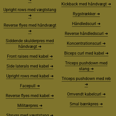
Kickback med håndvægt ➜
Upright rows med vægtstang
Rygstrækker ➜
➜
Håndledscurl ➜
Reverse flyes med håndvægt
➜
Reverse håndledscurl ➜
Siddende skulderpres med
Koncentrationscurl ➜
håndvægt ➜
Biceps curl med kabel ➜
Front raises med kabel ➜
Triceps pushdown med
Side laterals med kabel ➜
stang ➜
Upright rows med kabel ➜
Triceps pushdown med reb
➜
Facepull ➜
Omvendt kabelcurl ➜
Reverse flyes med kabel ➜
Smal bænkpres ➜
Militærpres ➜
Shrugs med vægtstang ➜