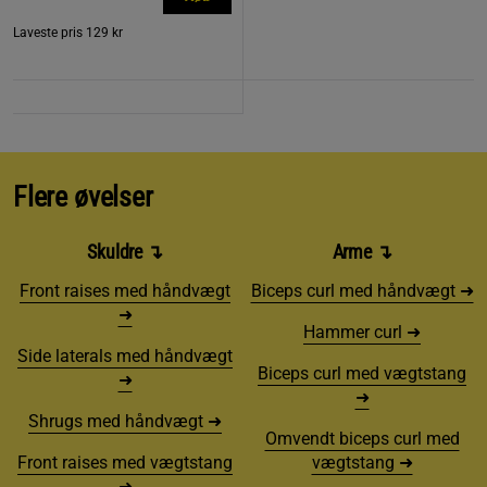
Laveste pris
129 kr
Flere øvelser
Skuldre
↴
Arme
↴
Front raises med håndvægt
Biceps curl med håndvægt ➜
➜
Hammer curl ➜
Side laterals med håndvægt
Biceps curl med vægtstang
➜
➜
Shrugs med håndvægt ➜
Omvendt biceps curl med
Front raises med vægtstang
vægtstang ➜
➜