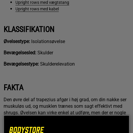
Upright rows med vægtstang
Upright rows med kabel
KLASSIFIKATION
Øvelsestype:
Isolationsøvelse
Bevægelsesled:
Skulder
Bevægelsestype:
Skulderelevation
FAKTA
Den øvre del af trapezius afgør i høj grad, om din nakke ser
muskuløs ud, og musklen trænes som sagt effektivt med
shrugs. Øvelsen kan virke enkel at udføre, men der er nogle
små, men meget vigtige tekniske detaljer, som gør shrugs
med vægtstang til en effektiv øvelse.