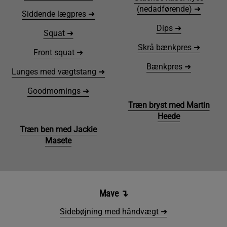
(nedadførende) ➜
Siddende lægpres ➜
Dips ➜
Squat ➜
Skrå bænkpres ➜
Front squat ➜
Bænkpres ➜
Lunges med vægtstang ➜
Goodmornings ➜
Træn bryst med Martin
Heede
Træn ben med Jackie
Masete
Mave
↴
Sidebøjning med håndvægt ➜